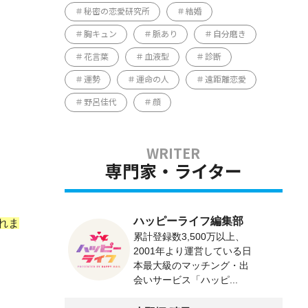
秘密の恋愛研究所
結婚
胸キュン
脈あり
自分磨き
花言葉
血液型
診断
運勢
運命の人
遠距離恋愛
野呂佳代
顔
専門家・ライター
ハッピーライフ編集部
れま
累計登録数3,500万以上、
2001年より運営している日
本最大級のマッチング・出
会いサービス「ハッピ...