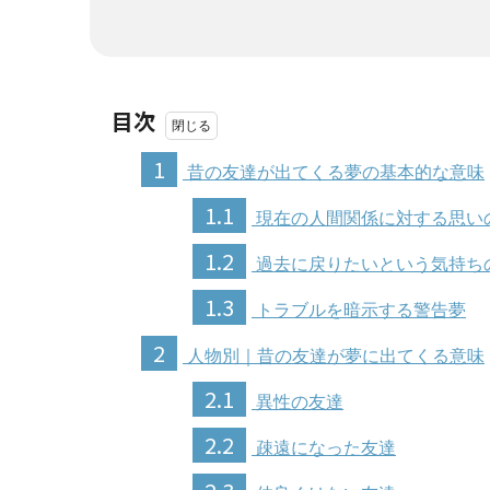
目次
1
昔の友達が出てくる夢の基本的な意味
1.1
現在の人間関係に対する思い
1.2
過去に戻りたいという気持ち
1.3
トラブルを暗示する警告夢
2
人物別｜昔の友達が夢に出てくる意味
2.1
異性の友達
2.2
疎遠になった友達