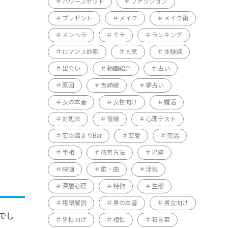
パワースポット
ファッション
プレゼント
メイク
メイク術
メンヘラ
モテ
ランキング
ロマンス詐欺
人気
体験談
出会い
動画紹介
占い
原因
吉崎綾
夢占い
女の本音
女性向け
婚活
対処法
復縁
心理テスト
恋の溜まりBar
恋愛
恋活
手相
改善方法
星座
映画
歌・曲
浮気
深層心理
特徴
生態
用語解説
男の本音
男女向け
でし
男性向け
相性
石言葉