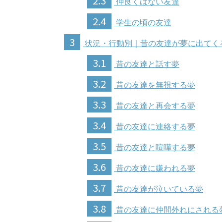
2.3
仲良くはない友達
2.4
学生の頃の友達
3
状況・行動別｜昔の友達が夢に出てく
3.1
昔の友達と話す夢
3.2
昔の友達を無視する夢
3.3
昔の友達と再会する夢
3.4
昔の友達に連絡する夢
3.5
昔の友達と喧嘩する夢
3.6
昔の友達に嫌われる夢
3.7
昔の友達が泣いている夢
3.8
昔の友達に仲間外れにされる