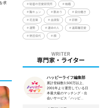
を求
秘密の恋愛研究所
結婚
胸キュン
脈あり
自分磨き
花言葉
血液型
診断
運勢
運命の人
遠距離恋愛
野呂佳代
顔
専門家・ライター
ハッピーライフ編集部
累計登録数3,500万以上、
2001年より運営している日
本最大級のマッチング・出
会いサービス「ハッピ...