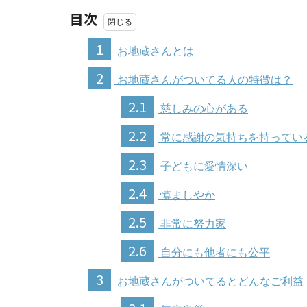
目次
1
お地蔵さんとは
2
お地蔵さんがついてる人の特徴は？
2.1
慈しみの心がある
2.2
常に感謝の気持ちを持ってい
2.3
子どもに愛情深い
2.4
慎ましやか
2.5
非常に努力家
2.6
自分にも他者にも公平
3
お地蔵さんがついてるとどんなご利益