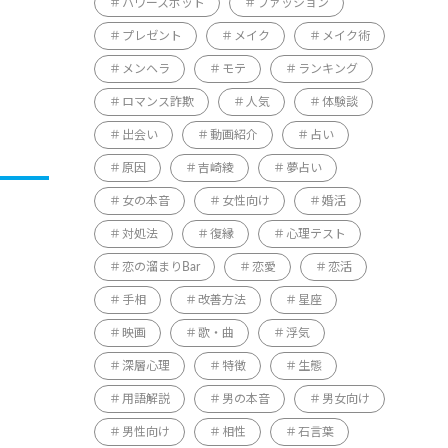
パワースポット
ファッション
プレゼント
メイク
メイク術
メンヘラ
モテ
ランキング
ロマンス詐欺
人気
体験談
出会い
動画紹介
占い
原因
吉崎綾
夢占い
女の本音
女性向け
婚活
対処法
復縁
心理テスト
恋の溜まりBar
恋愛
恋活
手相
改善方法
星座
映画
歌・曲
浮気
深層心理
特徴
生態
用語解説
男の本音
男女向け
男性向け
相性
石言葉