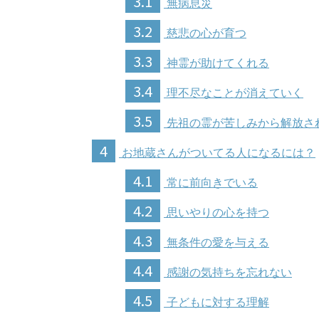
3.1
無病息災
3.2
慈悲の心が育つ
3.3
神霊が助けてくれる
3.4
理不尽なことが消えていく
3.5
先祖の霊が苦しみから解放さ
4
お地蔵さんがついてる人になるには？
4.1
常に前向きでいる
4.2
思いやりの心を持つ
4.3
無条件の愛を与える
4.4
感謝の気持ちを忘れない
4.5
子どもに対する理解