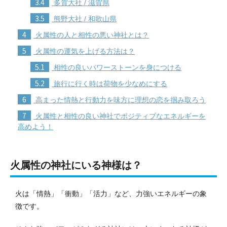
3.4
多賀大社 / 滋賀県
3.5
熊野大社 / 和歌山県
4
火属性の人と相性の悪い神社とは？
5
火属性の運気を上げる方法は？
5.1
相性の良いパワーストーンを身につける
5.2
旅行に行く時は荷物を少なめにする
6
高まった情熱と行動力を味方に理想の恋を掴み取ろう
7
火属性と相性の良い神社でポジティブなエネルギーを
高めよう！
火属性の神社にいる神様は？
火は「情熱」「衝動」「活力」など、力強いエネルギーの象
徴です。