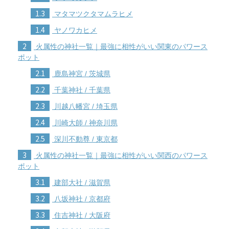
1.3
マタマツクタマムラヒメ
1.4
ヤノワカヒメ
2
火属性の神社一覧｜最強に相性がいい関東のパワース
ポット
2.1
鹿島神宮 / 茨城県
2.2
千葉神社 / 千葉県
2.3
川越八幡宮 / 埼玉県
2.4
川崎大師 / 神奈川県
2.5
深川不動尊 / 東京都
3
火属性の神社一覧｜最強に相性がいい関西のパワース
ポット
3.1
建部大社 / 滋賀県
3.2
八坂神社 / 京都府
3.3
住吉神社 / 大阪府