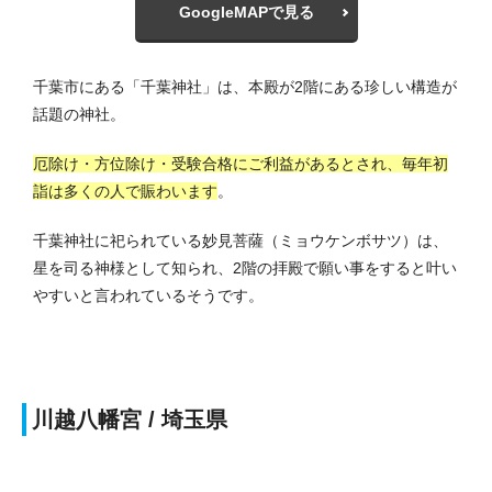
GoogleMAPで見る
千葉市にある「千葉神社」は、本殿が2階にある珍しい構造が
話題の神社。
厄除け・方位除け・受験合格にご利益があるとされ、毎年初
詣は多くの人で賑わいます
。
千葉神社に祀られている妙見菩薩（ミョウケンボサツ）は、
星を司る神様として知られ、2階の拝殿で願い事をすると叶い
やすいと言われているそうです。
川越八幡宮 / 埼玉県