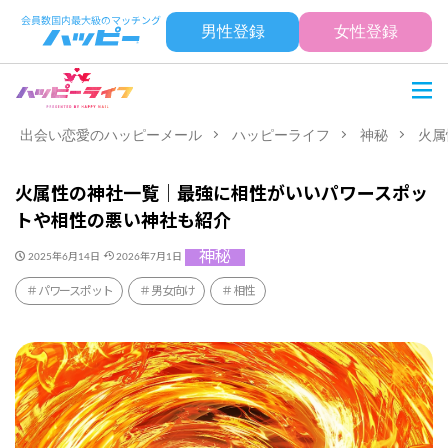
男性登録
女性登録
出会い恋愛のハッピーメール
ハッピーライフ
神秘
火属
火属性の神社一覧｜最強に相性がいいパワースポッ
トや相性の悪い神社も紹介
神秘
2025年6月14日
2026年7月1日
パワースポット
男女向け
相性