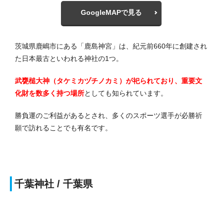
GoogleMAPで見る
茨城県鹿嶋市にある「鹿島神宮」は、紀元前660年に創建され
た日本最古といわれる神社の1つ。
武甕槌大神（タケミカヅチノカミ）が祀られており、重要文
化財を数多く持つ場所
としても知られています。
勝負運のご利益があるとされ、多くのスポーツ選手が必勝祈
願で訪れることでも有名です。
千葉神社 / 千葉県