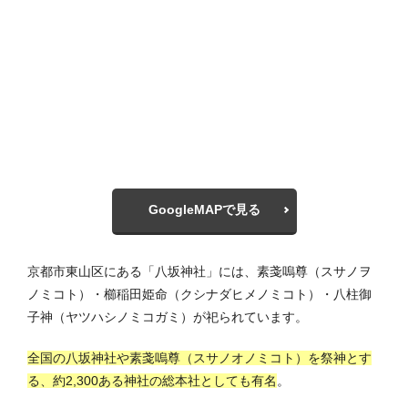
GoogleMAPで見る
京都市東山区にある「八坂神社」には、素戔嗚尊（スサノヲ
ノミコト）・櫛稲田姫命（クシナダヒメノミコト）・八柱御
子神（ヤツハシノミコガミ）が祀られています。
全国の八坂神社や素戔嗚尊（スサノオノミコト）を祭神とす
る、約2,300ある神社の総本社としても有名
。