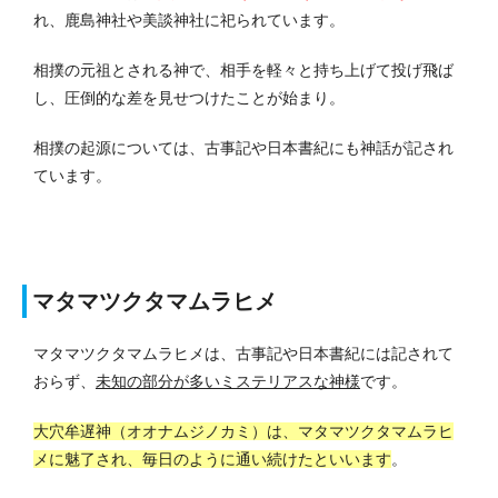
れ、鹿島神社や美談神社に祀られています。
相撲の元祖とされる神で、相手を軽々と持ち上げて投げ飛ば
し、圧倒的な差を見せつけたことが始まり。
相撲の起源については、古事記や日本書紀にも神話が記され
ています。
マタマツクタマムラヒメ
マタマツクタマムラヒメは、古事記や日本書紀には記されて
おらず、
未知の部分が多いミステリアスな神様
です。
大穴牟遅神（オオナムジノカミ）は、マタマツクタマムラヒ
メに魅了され、毎日のように通い続けたといいます
。