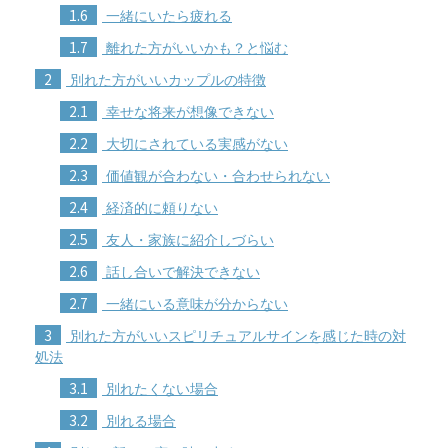
1.6
一緒にいたら疲れる
1.7
離れた方がいいかも？と悩む
2
別れた方がいいカップルの特徴
2.1
幸せな将来が想像できない
2.2
大切にされている実感がない
2.3
価値観が合わない・合わせられない
2.4
経済的に頼りない
2.5
友人・家族に紹介しづらい
2.6
話し合いで解決できない
2.7
一緒にいる意味が分からない
3
別れた方がいいスピリチュアルサインを感じた時の対
処法
3.1
別れたくない場合
3.2
別れる場合