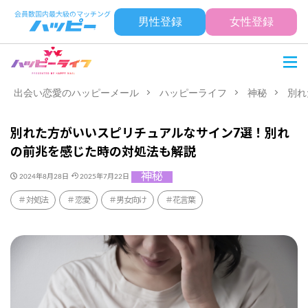
男性登録
女性登録
出会い恋愛のハッピーメール
ハッピーライフ
神秘
別れ
別れた方がいいスピリチュアルなサイン7選！別れ
の前兆を感じた時の対処法も解説
神秘
2024年8月28日
2025年7月22日
対処法
恋愛
男女向け
花言葉