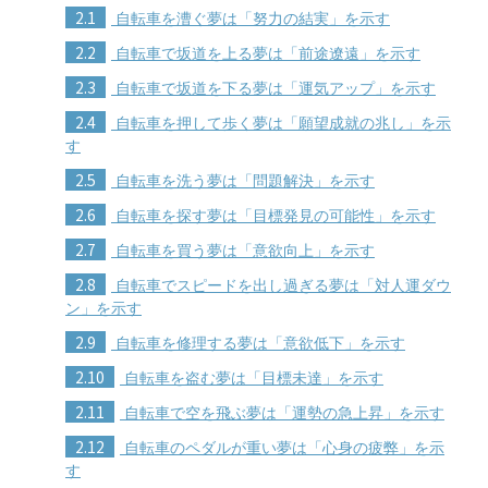
2.1
自転車を漕ぐ夢は「努力の結実」を示す
2.2
自転車で坂道を上る夢は「前途遼遠」を示す
2.3
自転車で坂道を下る夢は「運気アップ」を示す
2.4
自転車を押して歩く夢は「願望成就の兆し」を示
す
2.5
自転車を洗う夢は「問題解決」を示す
2.6
自転車を探す夢は「目標発見の可能性」を示す
2.7
自転車を買う夢は「意欲向上」を示す
2.8
自転車でスピードを出し過ぎる夢は「対人運ダウ
ン」を示す
2.9
自転車を修理する夢は「意欲低下」を示す
2.10
自転車を盗む夢は「目標未達」を示す
2.11
自転車で空を飛ぶ夢は「運勢の急上昇」を示す
2.12
自転車のペダルが重い夢は「心身の疲弊」を示
す