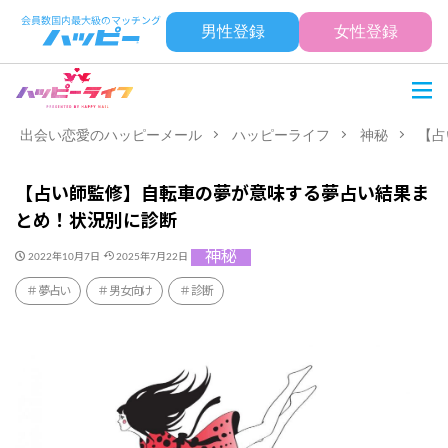
男性登録
女性登録
出会い恋愛のハッピーメール
ハッピーライフ
神秘
【占
【占い師監修】自転車の夢が意味する夢占い結果ま
とめ！状況別に診断
神秘
2022年10月7日
2025年7月22日
夢占い
男女向け
診断