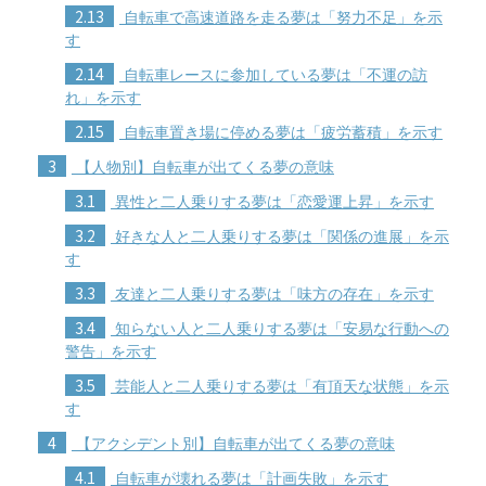
2.13
自転車で高速道路を走る夢は「努力不足」を示
す
2.14
自転車レースに参加している夢は「不運の訪
れ」を示す
2.15
自転車置き場に停める夢は「疲労蓄積」を示す
3
【人物別】自転車が出てくる夢の意味
3.1
異性と二人乗りする夢は「恋愛運上昇」を示す
3.2
好きな人と二人乗りする夢は「関係の進展」を示
す
3.3
友達と二人乗りする夢は「味方の存在」を示す
3.4
知らない人と二人乗りする夢は「安易な行動への
警告」を示す
3.5
芸能人と二人乗りする夢は「有頂天な状態」を示
す
4
【アクシデント別】自転車が出てくる夢の意味
4.1
自転車が壊れる夢は「計画失敗」を示す