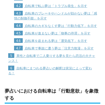
4.2
自転車で転ぶ夢は「トラブル発生」を示す
4.3
自転車のブレーキやハンドルが効かない夢は「感
情の制御不能」を示す
4.4
自転車のカギをなくす夢は「行動力低下」を示す
4.5
自転車が進まない夢は「物事の停滞」を示す
4.6
自転車を盗まれる夢は「運気低下」を示す
4.7
自転車で事故に遭う夢は「注意力散漫」を示す
5
異性と自転車で二人乗りする夢を見たら恋活の大チャ
ンス！
6
自転車にまつわる夢占いの解釈は状況によって変わ
る！
夢占いにおける自転車は「行動意欲」を象徴
する