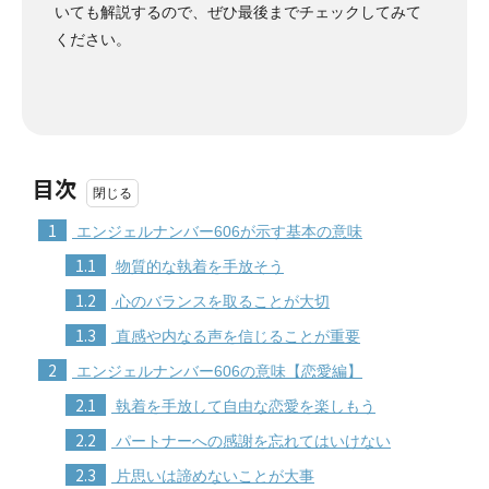
いても解説するので、ぜひ最後までチェックしてみて
ください。
目次
1
エンジェルナンバー606が示す基本の意味
1.1
物質的な執着を手放そう
1.2
心のバランスを取ることが大切
1.3
直感や内なる声を信じることが重要
2
エンジェルナンバー606の意味【恋愛編】
2.1
執着を手放して自由な恋愛を楽しもう
2.2
パートナーへの感謝を忘れてはいけない
2.3
片思いは諦めないことが大事