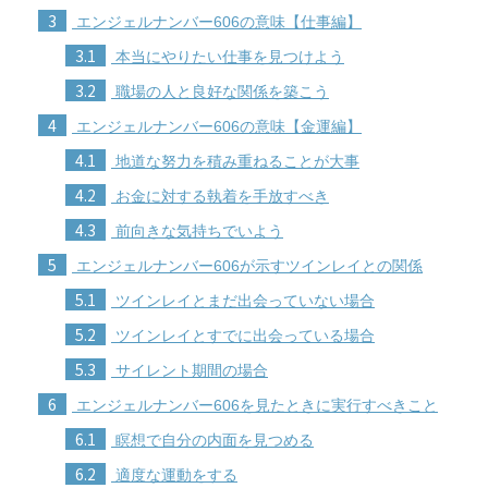
3
エンジェルナンバー606の意味【仕事編】
3.1
本当にやりたい仕事を見つけよう
3.2
職場の人と良好な関係を築こう
4
エンジェルナンバー606の意味【金運編】
4.1
地道な努力を積み重ねることが大事
4.2
お金に対する執着を手放すべき
4.3
前向きな気持ちでいよう
5
エンジェルナンバー606が示すツインレイとの関係
5.1
ツインレイとまだ出会っていない場合
5.2
ツインレイとすでに出会っている場合
5.3
サイレント期間の場合
6
エンジェルナンバー606を見たときに実行すべきこと
6.1
瞑想で自分の内面を見つめる
6.2
適度な運動をする