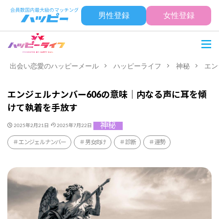
男性登録
女性登録
出会い恋愛のハッピーメール
ハッピーライフ
神秘
エン
エンジェルナンバー606の意味｜内なる声に耳を傾
けて執着を手放す
神秘
2025年2月21日
2025年7月22日
エンジェルナンバー
男女向け
診断
運勢