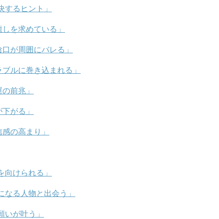
決するヒント」
癒しを求めている」
陰口が周囲にバレる」
ラブルに巻き込まれる」
運の前兆」
が下がる」
信感の高まり」
を向けられる」
になる人物と出会う」
願いが叶う」