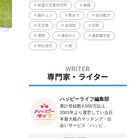
秘密の恋愛研究所
結婚
胸キュン
脈あり
自分磨き
花言葉
血液型
診断
運勢
運命の人
遠距離恋愛
野呂佳代
顔
専門家・ライター
ハッピーライフ編集部
累計登録数3,500万以上、
2001年より運営している日
本最大級のマッチング・出
会いサービス「ハッピ...