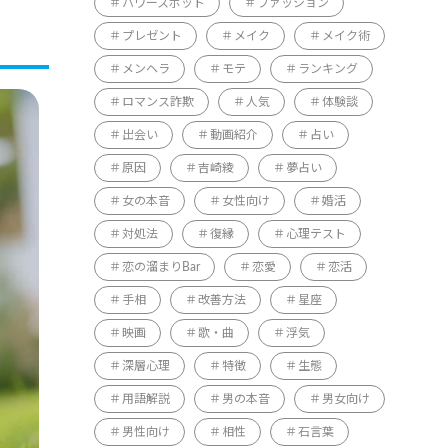
パワースポット
ファッション
プレゼント
メイク
メイク術
メンヘラ
モテ
ランキング
ロマンス詐欺
人気
体験談
出会い
動画紹介
占い
原因
吉崎綾
夢占い
女の本音
女性向け
婚活
対処法
復縁
心理テスト
恋の溜まりBar
恋愛
恋活
手相
改善方法
星座
映画
歌・曲
浮気
深層心理
特徴
生態
用語解説
男の本音
男女向け
男性向け
相性
石言葉