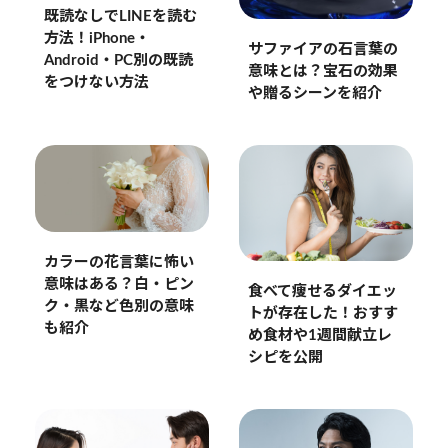
既読なしでLINEを読む
方法！iPhone・
サファイアの石言葉の
Android・PC別の既読
意味とは？宝石の効果
をつけない方法
や贈るシーンを紹介
カラーの花言葉に怖い
意味はある？白・ピン
食べて痩せるダイエッ
ク・黒など色別の意味
トが存在した！おすす
も紹介
め食材や1週間献立レ
シピを公開