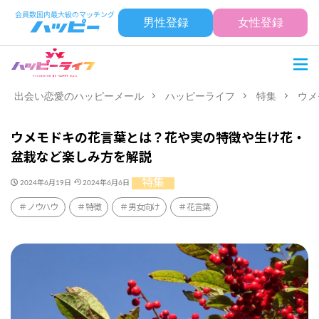
男性登録
女性登録
出会い恋愛のハッピーメール
ハッピーライフ
特集
ウメ
ウメモドキの花言葉とは？花や実の特徴や生け花・
盆栽など楽しみ方を解説
特集
2024年6月19日
2024年6月6日
ノウハウ
特徴
男女向け
花言葉