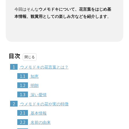
今回はそんな
ウメモドキについて、花言葉をはじめ基
本情報、観賞用としての楽しみ方などを紹介します
。
目次
1
ウメモドキの花言葉とは？
1.1
知恵
1.2
明朗
1.3
深い愛情
2
ウメモドキの花や実の特徴
2.1
基本情報
2.2
名前の由来