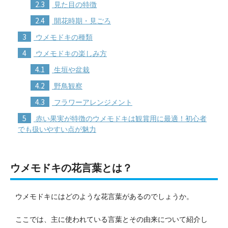
2.3
見た目の特徴
2.4
開花時期・見ごろ
3
ウメモドキの種類
4
ウメモドキの楽しみ方
4.1
生垣や盆栽
4.2
野鳥観察
4.3
フラワーアレンジメント
5
赤い果実が特徴のウメモドキは観賞用に最適！初心者
でも扱いやすい点が魅力
ウメモドキの花言葉とは？
ウメモドキにはどのような花言葉があるのでしょうか。
ここでは、主に使われている言葉とその由来について紹介し