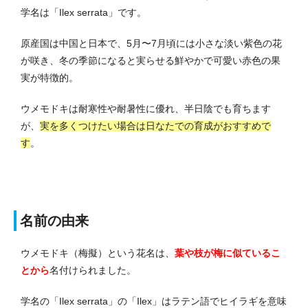
学名は「Ilex serrata」です。
原産国は中国と日本で、5月〜7月頃には小さな淡い紫色の花
が咲き、冬の季節になると実らせる鮮やかで可愛い赤色の果
実が特徴的。
ウメモドキは耐寒性や耐暑性に優れ、半日陰でも育ちます
が、
実を多くつけたい場合は日なたでの育成がおすすめで
す
。
名前の由来
ウメモドキ（梅擬）という花名は、
葉や枝が梅に似ているこ
とから
名付けられました。
学名の「Ilex serrata」の「Ilex」はラテン語でヒイラギを意味