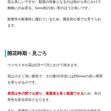
花も美しいですが、観賞の対象となるのは秋から冬にかけて
雌株にのみ実る、5mm程の赤い実のほうが多いです。
耐寒性や耐暑性に優れているため、園芸初心者でも育てられ
ます。
開花時期・見ごろ
ウメモドキの花は5月〜7月にかけて咲きます。
花は小さく淡い紫色で、その後10月頃には約5mmの赤い果実
を実らせるのです。
果実は冬の間でも残り、落葉後も長く観賞できる
ため、冬の
景色を彩る存在となります。
また、美濃見ごろが10月からとされていて10月6日の誕生花