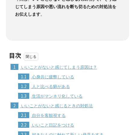
じてしまう原因や悪い流れを断ち切るための対処法を
お伝えします
。
目次
1
いいことがないと感じてしまう原因は？
1.1
心身共に疲弊している
1.2
人と比べる癖がある
1.3
生活がマンネリ化している
2
いいことがないと感じるときの対処法
2.1
自分を客観視する
2.2
いいこと日記をつける
2.3
好きなものに触れて新しい発見をする