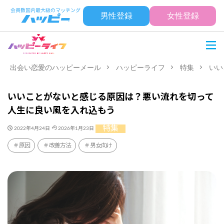
男性登録
女性登録
出会い恋愛のハッピーメール
ハッピーライフ
特集
いい
いいことがないと感じる原因は？悪い流れを切って
人生に良い風を入れ込もう
特集
2022年4月24日
2026年1月23日
原因
改善方法
男女向け