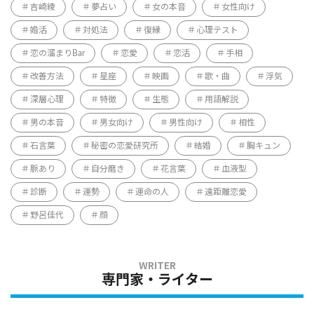
吉崎綾
夢占い
女の本音
女性向け
婚活
対処法
復縁
心理テスト
恋の溜まりBar
恋愛
恋活
手相
改善方法
星座
映画
歌・曲
浮気
深層心理
特徴
生態
用語解説
男の本音
男女向け
男性向け
相性
石言葉
秘密の恋愛研究所
結婚
胸キュン
脈あり
自分磨き
花言葉
血液型
診断
運勢
運命の人
遠距離恋愛
野呂佳代
顔
専門家・ライター