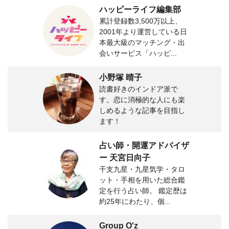
ハッピーライフ編集部
累計登録数3,500万以上、
2001年より運営している日
本最大級のマッチング・出
会いサービス「ハッピ...
小野塚 晴子
読書好きのインドア派で
す。恋に消極的な人にも楽
しめるような記事を目指し
ます！
占い師・開運アドバイザ
ー 天宮日向子
干支九星・九星気学・タロ
ット・手相を用いた総合鑑
定を行う占い師。 鑑定歴は
約25年にわたり、個...
Group O'z