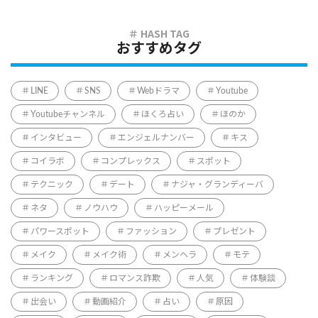
おすすめタグ
LINE
SNS
Webドラマ
Youtube
Youtubeチャンネル
ほくろ占い
ほのか
インタビュー
エンジェルナンバー
キス
コイラボ
コンプレックス
スポット
テクニック
デート
ナジャ・グランディーバ
ネタ
ノウハウ
ハッピーメール
パワースポット
ファッション
プレゼント
メイク
メイク術
メンヘラ
モテ
ランキング
ロマンス詐欺
人気
体験談
出会い
動画紹介
占い
原因