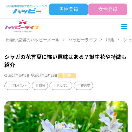
男性登録
女性登録
出会い恋愛のハッピーメール
ハッピーライフ
特集
シャ
シャガの花言葉に怖い意味はある？誕生花や特徴も
紹介
特集
2024年10月1日
2024年12月12日
プレゼント
特徴
男女向け
花言葉