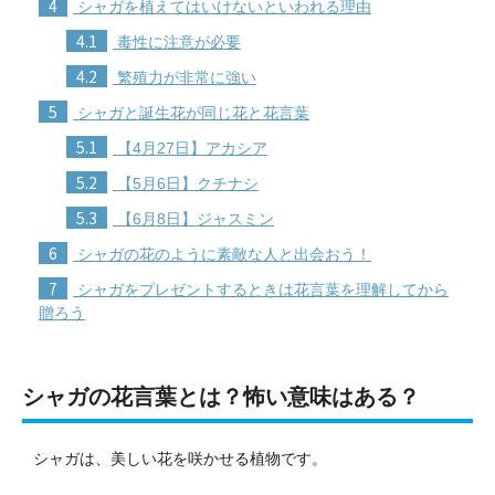
4
シャガを植えてはいけないといわれる理由
4.1
毒性に注意が必要
4.2
繁殖力が非常に強い
5
シャガと誕生花が同じ花と花言葉
5.1
【4月27日】アカシア
5.2
【5月6日】クチナシ
5.3
【6月8日】ジャスミン
6
シャガの花のように素敵な人と出会おう！
7
シャガをプレゼントするときは花言葉を理解してから
贈ろう
シャガの花言葉とは？怖い意味はある？
シャガは、美しい花を咲かせる植物です。