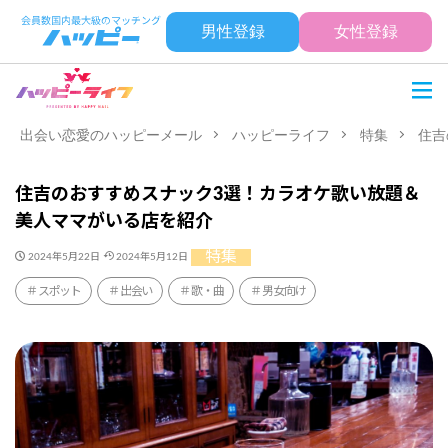
男性登録
女性登録
出会い恋愛のハッピーメール
ハッピーライフ
特集
住吉
住吉のおすすめスナック3選！カラオケ歌い放題＆
美人ママがいる店を紹介
特集
2024年5月22日
2024年5月12日
スポット
出会い
歌・曲
男女向け