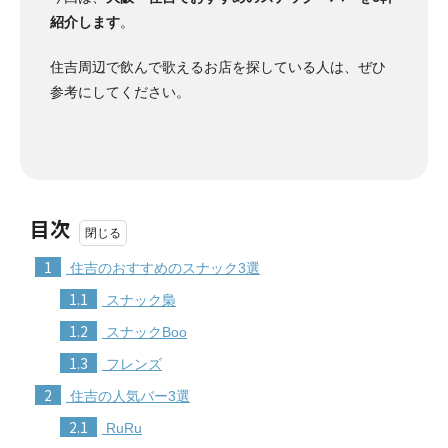
紹介します
。
住吉周辺で飲んで歌えるお店を探している人は、ぜひ
参考にしてください。
目次
1
住吉のおすすめのスナック3選
1.1
スナック梟
1.2
スナックBoo
1.3
フレンズ
2
住吉の人気バー3選
2.1
RuRu