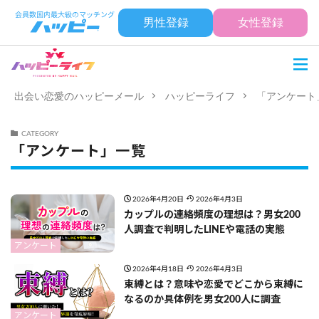
男性登録
女性登録
出会い恋愛のハッピーメール
ハッピーライフ
「アンケート
CATEGORY
「アンケート」一覧
2026年4月20日
2026年4月3日
カップルの連絡頻度の理想は？男女200
人調査で判明したLINEや電話の実態
アンケート
2026年4月18日
2026年4月3日
束縛とは？意味や恋愛でどこから束縛に
なるのか具体例を男女200人に調査
アンケート