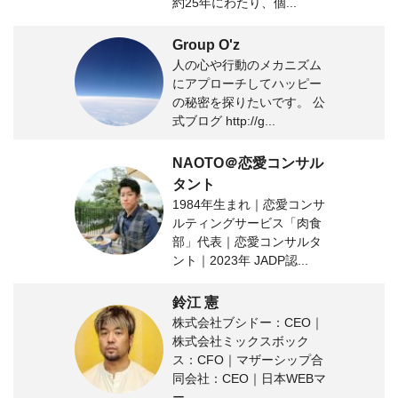
約25年にわたり、個...
Group O'z
人の心や行動のメカニズム
にアプローチしてハッピー
の秘密を探りたいです。 公
式ブログ http://g...
NAOTO＠恋愛コンサル
タント
1984年生まれ｜恋愛コンサ
ルティングサービス「肉食
部」代表｜恋愛コンサルタ
ント｜2023年 JADP認...
鈴江 憲
株式会社ブシドー：CEO｜
株式会社ミックスボック
ス：CFO｜マザーシップ合
同会社：CEO｜日本WEBマ
ー...