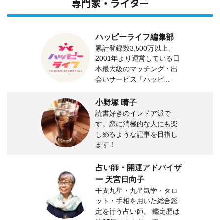
専門家・ライター
ハッピーライフ編集部
累計登録数3,500万以上、
2001年より運営している日
本最大級のマッチング・出
会いサービス「ハッピ...
小野塚 晴子
読書好きのインドア派で
す。恋に消極的な人にも楽
しめるような記事を目指し
ます！
占い師・開運アドバイザ
ー 天宮日向子
干支九星・九星気学・タロ
ット・手相を用いた総合鑑
定を行う占い師。 鑑定歴は