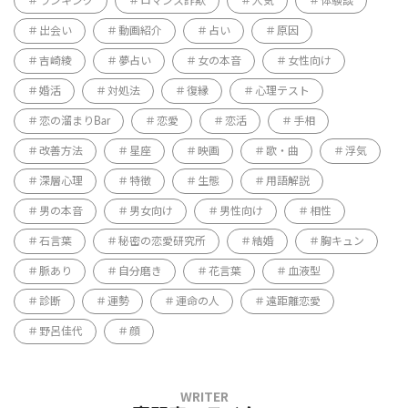
ランキング
ロマンス詐欺
人気
体験談
出会い
動画紹介
占い
原因
吉崎綾
夢占い
女の本音
女性向け
婚活
対処法
復縁
心理テスト
恋の溜まりBar
恋愛
恋活
手相
改善方法
星座
映画
歌・曲
浮気
深層心理
特徴
生態
用語解説
男の本音
男女向け
男性向け
相性
石言葉
秘密の恋愛研究所
結婚
胸キュン
脈あり
自分磨き
花言葉
血液型
診断
運勢
運命の人
遠距離恋愛
野呂佳代
顔