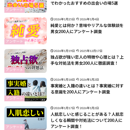
でわかったおすすめの出会いの場5選
アンケート
2026年1月25日
2026年1月4日
純愛とは何か？意味やリアルな体験談を
男女200人にアンケート調査
アンケート
2026年1月19日
2025年12月17日
独占欲が強い恋人の特徴や心理とは？上
手な対処法を男女200人に徹底調査！
アンケート
2026年1月18日
2026年1月2日
事実婚と入籍の違いとは？事実婚に対す
る意識を200人にアンケート調査
アンケート
2026年1月17日
2026年1月2日
人肌恋しいと感じることがある？人肌恋
しくなる瞬間や対処法について200人に
アンケート調査！
アンケート