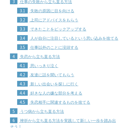
3
仕事の失敗から立ち直る方法
3.1
失敗の原因に目を向ける
3.2
上司にアドバイスをもらう
3.3
できたことをピックアップする
3.4
人が自分に注目しているという思い込みを捨てる
3.5
仕事以外のことに没頭する
4
失恋から立ち直る方法
4.1
思いっきり泣く
4.2
友達に話を聞いてもらう
4.3
新しい出会いを探しに行く
4.4
好きな人の嫌な部分を考える
4.5
失恋相手に関連するものを捨てる
5
うつ病から立ち直る方法
6
挫折から立ち直る方法を実践して新しい一歩を踏み出
そう！