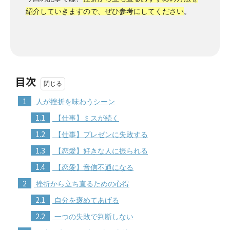
紹介していきますので、ぜひ参考にしてください
。
目次
1
人が挫折を味わうシーン
1.1
【仕事】ミスが続く
1.2
【仕事】プレゼンに失敗する
1.3
【恋愛】好きな人に振られる
1.4
【恋愛】音信不通になる
2
挫折から立ち直るための心得
2.1
自分を褒めてあげる
2.2
一つの失敗で判断しない