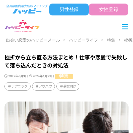
男性登録
女性登録
出会い恋愛のハッピーメール
ハッピーライフ
特集
挫折
挫折から立ち直る方法まとめ！仕事や恋愛で失敗し
て落ち込んだときの対処法
特集
2022年6月3日
2026年1月23日
テクニック
ノウハウ
男女向け