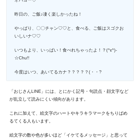
オハヨー♡
昨日の、ご飯♪凄く楽しかったね！
やっぱり、〇〇チャン♡♡と、食べる、ご飯はスゴクお
いしいナ♡♡
いつもより、いっぱい！食べれちゃったよ！？(^ε^)-
☆Chu!!
今度はいつ、あいてるカナ？？？？？(・・?
「おじさんLINE」には、とにかく記号・句読点・顔文字など
が乱立して読みにくい傾向があります。
これに加えて、絵文字のハートやキラキラマークを
ちりばめ
るて
くる人もいます。
絵文字の数や色が多いほど「イケてるメッセージ」と思って