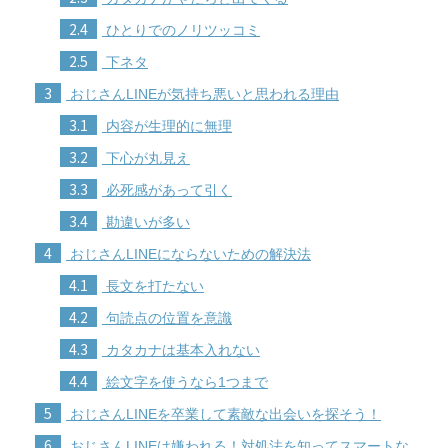
2.4
ひとりでのノリツッコミ
2.5
下ネタ
3
おじさんLINEが気持ち悪いと思われる理由
3.1
内容が生理的に無理
3.2
下心が丸見え
3.3
必死感があって引く
3.4
勘違いが多い
4
おじさんLINEにならないための解決法
4.1
長文を打たない
4.2
句読点の位置を意識
4.3
カタカナは基本入れない
4.4
絵文字を使うなら1つまで
5
おじさんLINEを卒業して素敵な出会いを探そう！
6
おじさんLINEは嫌われる！対処法を知ってスマートな