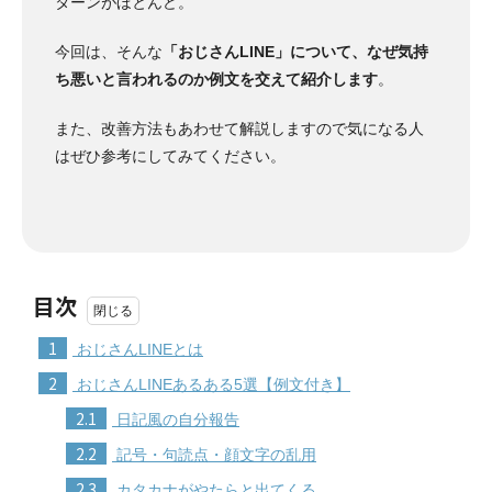
ターンがほとんど。
今回は、そんな
「おじさんLINE」について、なぜ気持
ち悪いと言われるのか例文を交えて紹介します
。
また、改善方法もあわせて解説しますので気になる人
はぜひ参考にしてみてください。
目次
1
おじさんLINEとは
2
おじさんLINEあるある5選【例文付き】
2.1
日記風の自分報告
2.2
記号・句読点・顔文字の乱用
2.3
カタカナがやたらと出てくる