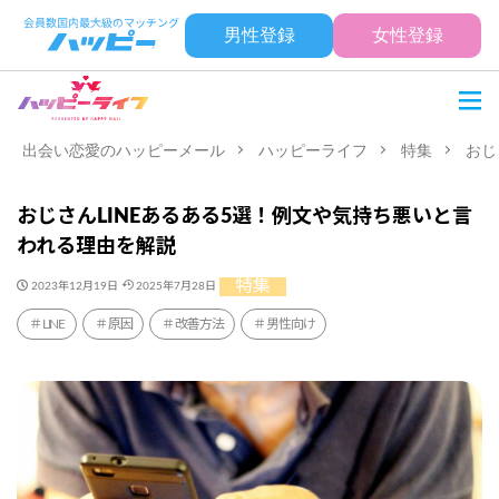
男性登録
女性登録
出会い恋愛のハッピーメール
ハッピーライフ
特集
おじ
おじさんLINEあるある5選！例文や気持ち悪いと言
われる理由を解説
特集
2023年12月19日
2025年7月28日
LINE
原因
改善方法
男性向け