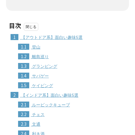
目次
1
【アウトドア系】面白い趣味5選
1.1
登山
1.2
離島巡り
1.3
グランピング
1.4
サバゲー
1.5
ケイビング
2
【インドア系】面白い趣味5選
2.1
ルービックキューブ
2.2
チェス
2.3
文通
2.4
利き酒