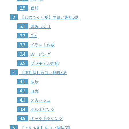
2.5
瞑想
3
【ものづくり系】面白い趣味5選
3.1
燻製づくり
3.2
DIY
3.3
イラスト作成
3.4
カービング
3.5
プラモデル作成
4
【運動系】面白い趣味5選
4.1
散歩
4.2
ヨガ
4.3
スカッシュ
4.4
ボルダリング
4.5
キックボクシング
5
【スキル系】面白い趣味5選