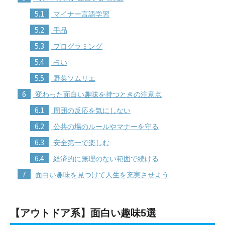
5.1
マイナー言語学習
5.2
手品
5.3
プログラミング
5.4
占い
5.5
野菜ソムリエ
6
変わった面白い趣味を持つときの注意点
6.1
周囲の反応を気にしない
6.2
公共の場のルールやマナーを守る
6.3
安全第一で楽しむ
6.4
経済的に無理のない範囲で続ける
7
面白い趣味を見つけて人生を充実させよう
【アウトドア系】面白い趣味5選