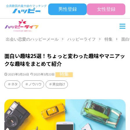
男性登録
女性登録
出会い恋愛のハッピーメール
ハッピーライフ
特集
面白
面白い趣味25選！ちょっと変わった趣味やマニアッ
クな趣味をまとめて紹介
特集
2025年3月26日
2025年3月23日
ネタ
ノウハウ
男女向け