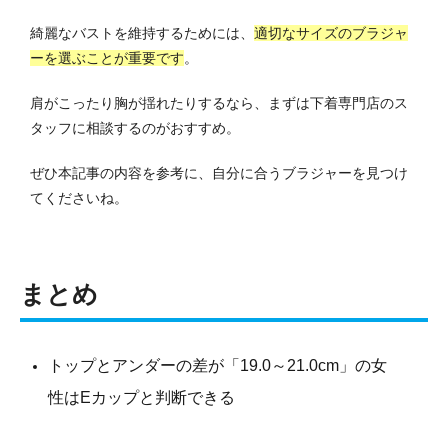
綺麗なバストを維持するためには、
適切なサイズのブラジャ
ーを選ぶことが重要です
。
肩がこったり胸が揺れたりするなら、まずは下着専門店のス
タッフに相談するのがおすすめ。
ぜひ本記事の内容を参考に、自分に合うブラジャーを見つけ
てくださいね。
まとめ
トップとアンダーの差が「19.0～21.0cm」の女
性はEカップと判断できる