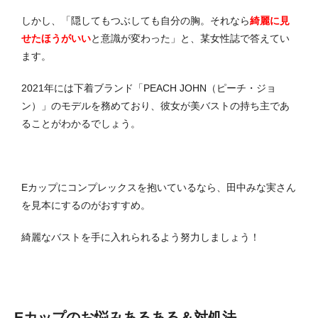
しかし、「隠してもつぶしても自分の胸。それなら
綺麗に見
せたほうがいい
と意識が変わった」と、某女性誌で答えてい
ます。
2021年には下着ブランド「PEACH JOHN（ピーチ・ジョ
ン）」のモデルを務めており、彼女が美バストの持ち主であ
ることがわかるでしょう。
Eカップにコンプレックスを抱いているなら、田中みな実さん
を見本にするのがおすすめ。
綺麗なバストを手に入れられるよう努力しましょう！
Eカップのお悩みあるある＆対処法