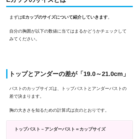
まずは
Eカップのサイズについて紹介していきます
。
自分の胸囲が以下の数値に当てはまるかどうかチェックして
みてください。
トップとアンダーの差が「19.0～21.0cm」
バストのカップサイズは、トップバストとアンダーバストの
差で決まります。
胸の大きさを知るための計算式は次のとおりです。
トップバスト－アンダーバスト＝カップサイズ