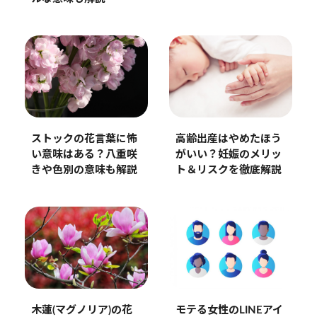
ストックの花言葉に怖
高齢出産はやめたほう
い意味はある？八重咲
がいい？妊娠のメリッ
きや色別の意味も解説
ト＆リスクを徹底解説
モテる女性のLINEアイ
木蓮(マグノリア)の花