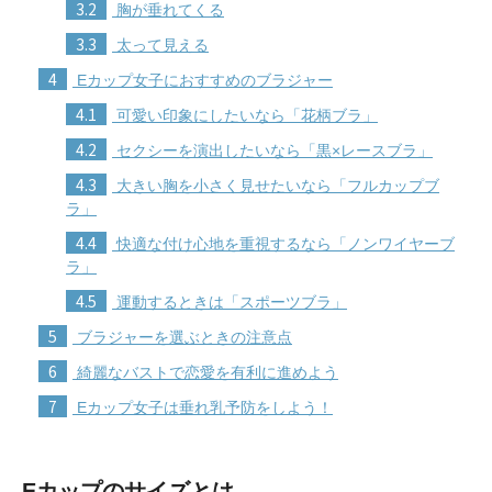
3.2
胸が垂れてくる
3.3
太って見える
4
Eカップ女子におすすめのブラジャー
4.1
可愛い印象にしたいなら「花柄ブラ」
4.2
セクシーを演出したいなら「黒×レースブラ」
4.3
大きい胸を小さく見せたいなら「フルカップブ
ラ」
4.4
快適な付け心地を重視するなら「ノンワイヤーブ
ラ」
4.5
運動するときは「スポーツブラ」
5
ブラジャーを選ぶときの注意点
6
綺麗なバストで恋愛を有利に進めよう
7
Eカップ女子は垂れ乳予防をしよう！
Eカップのサイズとは