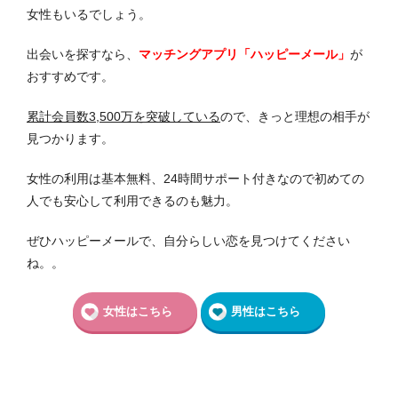
女性もいるでしょう。
出会いを探すなら、
マッチングアプリ「ハッピーメール」
が
おすすめです。
累計会員数3,500万を突破している
ので、きっと理想の相手が
見つかります。
女性の利用は基本無料、24時間サポート付きなので初めての
人でも安心して利用できるのも魅力。
ぜひハッピーメールで、自分らしい恋を見つけてください
ね。。
女性はこちら
男性はこちら