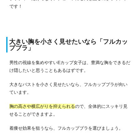
です！
大きい胸を小さく見せたいなら「フルカッ
プブラ」
男性の視線を集めやすいEカップ女子は、豊満な胸をできるだ
け隠したいと思うこともあるはずです。
大きなバストを小さく見せたいなら、フルカップブラが向い
ています。
胸の高さや横広がりを抑えられる
ので、全体的にスッキリ見
せることができますよ。
着痩せ効果を狙うなら、フルカップブラを選びましょう。