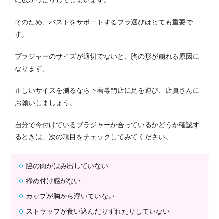
に広がったりしてしまいます。
そのため、バストをサポートするブラ選びはとても重要で
す。
ブラジャーのサイズが適切でないと、胸の形が崩れる原因に
なります。
正しいサイズを測るなら下着専門店に足を運び、店員さんに
お願いしましょう。
自分で今付けているブラジャーが合っているかどうか確認す
るときは、次の項目をチェックしてみてください。
脇の肉がはみ出していない
締め付け感がない
カップが胸から浮いていない
ストラップが食い込んだりずれたりしていない