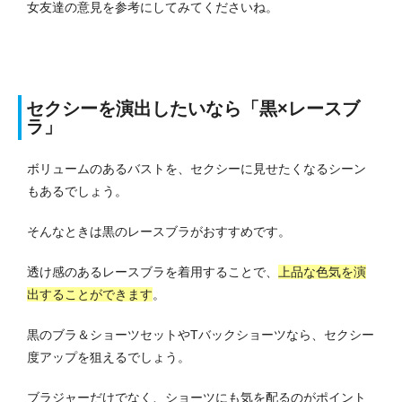
女友達の意見を参考にしてみてくださいね。
セクシーを演出したいなら「黒×レースブ
ラ」
ボリュームのあるバストを、セクシーに見せたくなるシーン
もあるでしょう。
そんなときは黒のレースブラがおすすめです。
透け感のあるレースブラを着用することで、
上品な色気を演
出することができます
。
黒のブラ＆ショーツセットやTバックショーツなら、セクシー
度アップを狙えるでしょう。
ブラジャーだけでなく、ショーツにも気を配るのがポイント