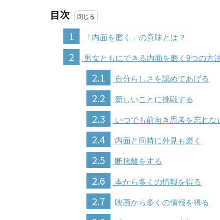
目次
1
「内面を磨く」の意味とは？
2
男女ともにできる内面を磨く9つの方
2.1
自分らしさを認めてあげる
2.2
新しいことに挑戦する
2.3
いつでも前向き思考を忘れな
2.4
内面と同時に外見も磨く
2.5
断捨離をする
2.6
本から多くの情報を得る
2.7
映画から多くの情報を得る