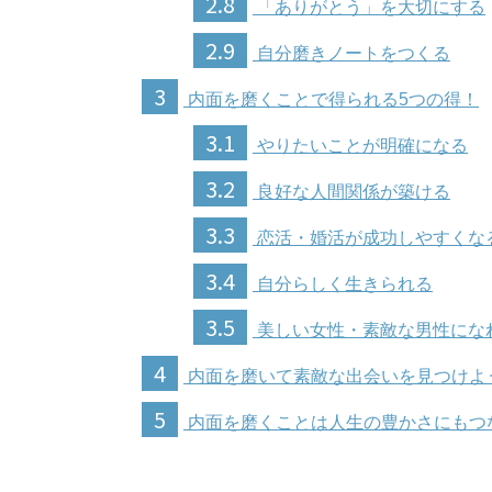
2.8
「ありがとう」を大切にする
2.9
自分磨きノートをつくる
3
内面を磨くことで得られる5つの得！
3.1
やりたいことが明確になる
3.2
良好な人間関係が築ける
3.3
恋活・婚活が成功しやすくな
3.4
自分らしく生きられる
3.5
美しい女性・素敵な男性にな
4
内面を磨いて素敵な出会いを見つけよ
5
内面を磨くことは人生の豊かさにもつ