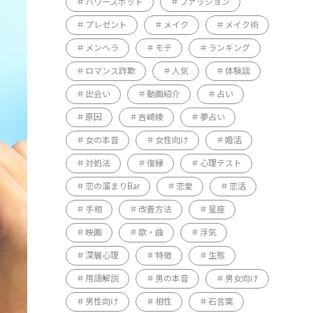
パワースポット
ファッション
プレゼント
メイク
メイク術
メンヘラ
モテ
ランキング
ロマンス詐欺
人気
体験談
出会い
動画紹介
占い
原因
吉崎綾
夢占い
女の本音
女性向け
婚活
対処法
復縁
心理テスト
恋の溜まりBar
恋愛
恋活
手相
改善方法
星座
映画
歌・曲
浮気
深層心理
特徴
生態
用語解説
男の本音
男女向け
男性向け
相性
石言葉