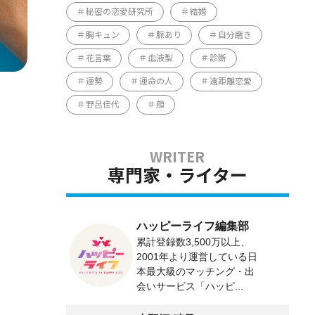
秘密の恋愛研究所
結婚
胸キュン
脈あり
自分磨き
花言葉
血液型
診断
運勢
運命の人
遠距離恋愛
野呂佳代
顔
専門家・ライター
ハッピーライフ編集部
累計登録数3,500万以上、
2001年より運営している日
本最大級のマッチング・出
会いサービス「ハッピ...