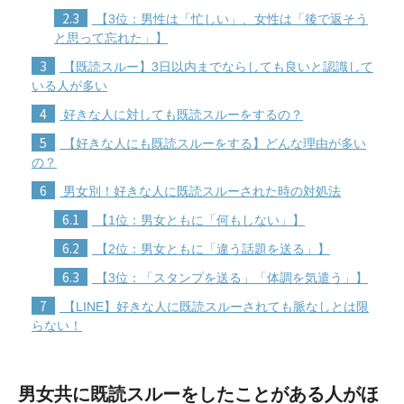
2.3
【3位：男性は「忙しい」、女性は「後で返そう
と思って忘れた」】
3
【既読スルー】3日以内までならしても良いと認識して
いる人が多い
4
好きな人に対しても既読スルーをするの？
5
【好きな人にも既読スルーをする】どんな理由が多い
の？
6
男女別！好きな人に既読スルーされた時の対処法
6.1
【1位：男女ともに「何もしない」】
6.2
【2位：男女ともに「違う話題を送る」】
6.3
【3位：「スタンプを送る」「体調を気遣う」】
7
【LINE】好きな人に既読スルーされても脈なしとは限
らない！
男女共に既読スルーをしたことがある人がほ