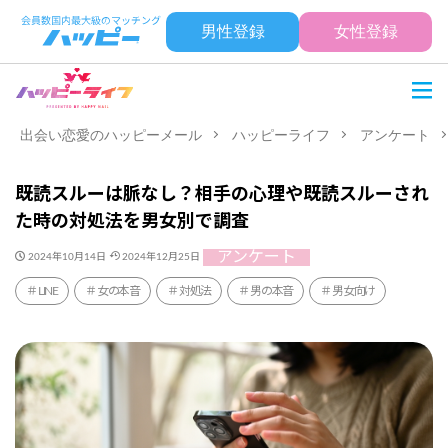
男性登録
女性登録
出会い恋愛のハッピーメール
ハッピーライフ
アンケート
既読スルーは脈なし？相手の心理や既読スルーされ
た時の対処法を男女別で調査
アンケート
2024年10月14日
2024年12月25日
LINE
女の本音
対処法
男の本音
男女向け