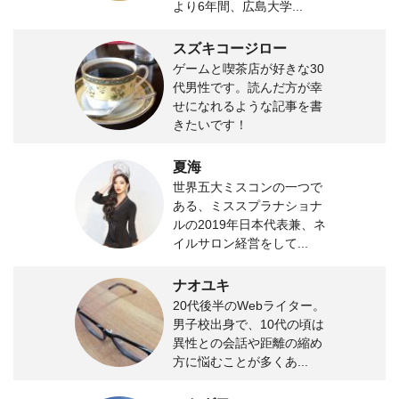
より6年間、広島大学...
スズキコージロー
ゲームと喫茶店が好きな30
代男性です。読んだ方が幸
せになれるような記事を書
きたいです！
夏海
世界五大ミスコンの一つで
ある、ミススプラナショナ
ルの2019年日本代表兼、ネ
イルサロン経営をして...
ナオユキ
20代後半のWebライター。
男子校出身で、10代の頃は
異性との会話や距離の縮め
方に悩むことが多くあ...