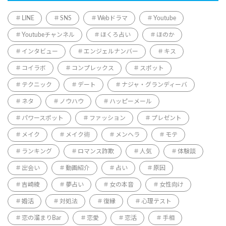
LINE
SNS
Webドラマ
Youtube
Youtubeチャンネル
ほくろ占い
ほのか
インタビュー
エンジェルナンバー
キス
コイラボ
コンプレックス
スポット
テクニック
デート
ナジャ・グランディーバ
ネタ
ノウハウ
ハッピーメール
パワースポット
ファッション
プレゼント
メイク
メイク術
メンヘラ
モテ
ランキング
ロマンス詐欺
人気
体験談
出会い
動画紹介
占い
原因
吉崎綾
夢占い
女の本音
女性向け
婚活
対処法
復縁
心理テスト
恋の溜まりBar
恋愛
恋活
手相