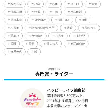
改善方法
星座
映画
歌・曲
浮気
深層心理
特徴
生態
用語解説
男の本音
男女向け
男性向け
相性
石言葉
秘密の恋愛研究所
結婚
胸キュン
脈あり
自分磨き
花言葉
血液型
診断
運勢
運命の人
遠距離恋愛
野呂佳代
顔
専門家・ライター
ハッピーライフ編集部
累計登録数3,500万以上、
2001年より運営している日
本最大級のマッチング・出