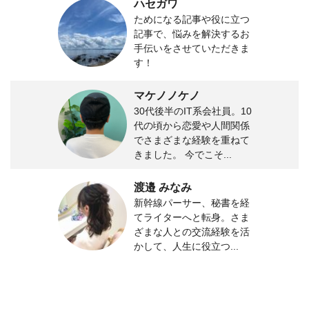
ハセガワ
ためになる記事や役に立つ
記事で、悩みを解決するお
手伝いをさせていただきま
す！
マケノノケノ
30代後半のIT系会社員。10
代の頃から恋愛や人間関係
でさまざまな経験を重ねて
きました。 今でこそ...
渡邉 みなみ
新幹線パーサー、秘書を経
てライターへと転身。さま
ざまな人との交流経験を活
かして、人生に役立つ...