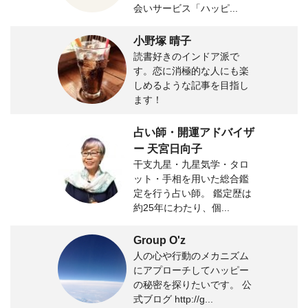
会いサービス「ハッピ...
小野塚 晴子
読書好きのインドア派で
す。恋に消極的な人にも楽
しめるような記事を目指し
ます！
占い師・開運アドバイザ
ー 天宮日向子
干支九星・九星気学・タロ
ット・手相を用いた総合鑑
定を行う占い師。 鑑定歴は
約25年にわたり、個...
Group O'z
人の心や行動のメカニズム
にアプローチしてハッピー
の秘密を探りたいです。 公
式ブログ http://g...