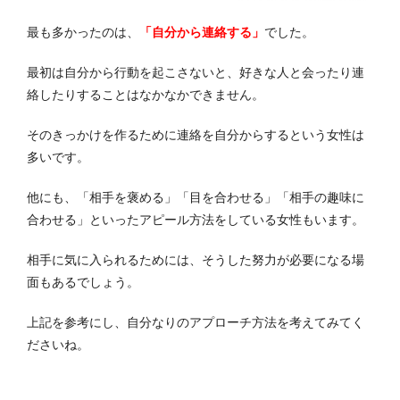
最も多かったのは、
「自分から連絡する」
でした。
最初は自分から行動を起こさないと、好きな人と会ったり連
絡したりすることはなかなかできません。
そのきっかけを作るために連絡を自分からするという女性は
多いです。
他にも、「相手を褒める」「目を合わせる」「相手の趣味に
合わせる」といったアピール方法をしている女性もいます。
相手に気に入られるためには、そうした努力が必要になる場
面もあるでしょう。
上記を参考にし、自分なりのアプローチ方法を考えてみてく
ださいね。