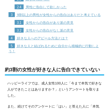
2.4
男性に告白して欲しかった
3
9割以上の男性が女性からの告白はありだと考えている
3.1
女性からの告白があり派の意見
3.2
女性からの告白がなし派の意見
4
好きな人へのアピール方法とは？
5
好きな人と結ばれるために自分から積極的に行動しよ
う！
約3割の女性が好きな人に告白できていない
ハッピーライフでは、成人女性100人に「今まで本気で好きな
人ができたことはありますか？」というアンケートを取りま
した。
また、続けてそのアンケートに「はい」と答えた人に「本気