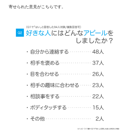
寄せられた意見がこちらです。