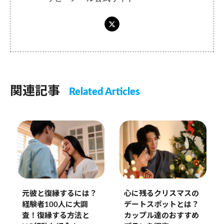
関連記事
Related Articles
元彼と復縁するには？
心に残るクリスマスの
経験者100人に大調
デートスポットとは？
査！復縁する方法と
カップル達のおすすめ