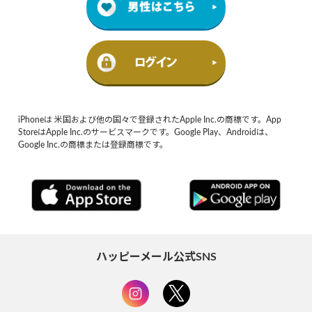
iPhoneは 米国および他の国々で登録されたApple Inc.の商標です。App
StoreはApple Inc.のサービスマークです。Google Play、Androidは、
Google Inc.の商標または登録商標です。
ハッピーメール公式SNS