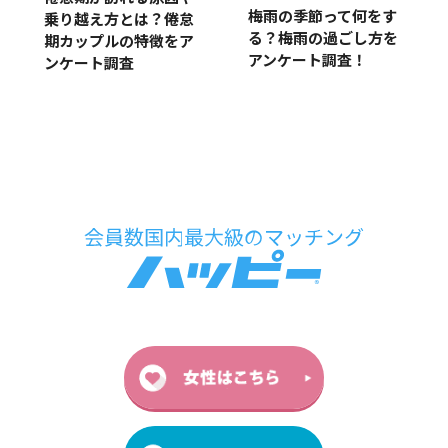
梅雨の季節って何をす
乗り越え方とは？倦怠
る？梅雨の過ごし方を
期カップルの特徴をア
アンケート調査！
ンケート調査