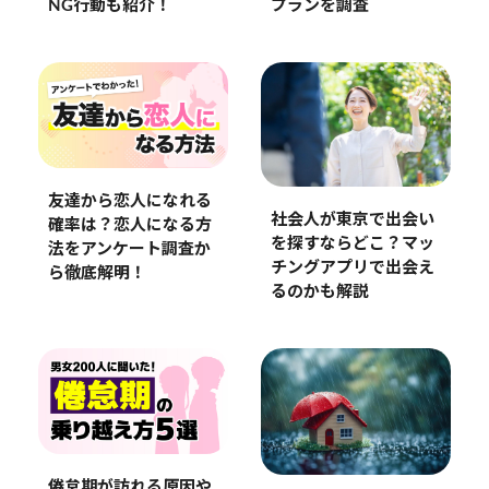
NG行動も紹介！
プランを調査
友達から恋人になれる
社会人が東京で出会い
確率は？恋人になる方
を探すならどこ？マッ
法をアンケート調査か
チングアプリで出会え
ら徹底解明！
るのかも解説
倦怠期が訪れる原因や