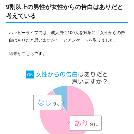
9割以上の男性が女性からの告白はありだと
考えている
ハッピーライフでは、成人男性100人を対象に「女性からの告
白はありだと思いますか？」とアンケートを取りました。
結果がこちらです。