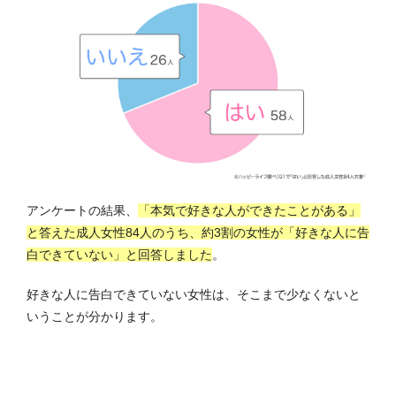
アンケートの結果、
「
本気で好きな人ができたことがある」
と答えた成人女性84人のうち、
約3割の女性が「好きな人に告
白できていない」と回答しました
。
好きな人に告白できていない女性は、そこまで少なくないと
いうことが分かります。