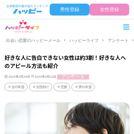
男性登録
女性登録
出会い恋愛のハッピーメール
ハッピーライフ
アンケート
好きな人に告白できない女性は約3割！好きな人へ
のアピール方法も紹介
アンケート
2025年3月24日
2025年3月22日
女の本音
女性向け
恋愛
男の本音