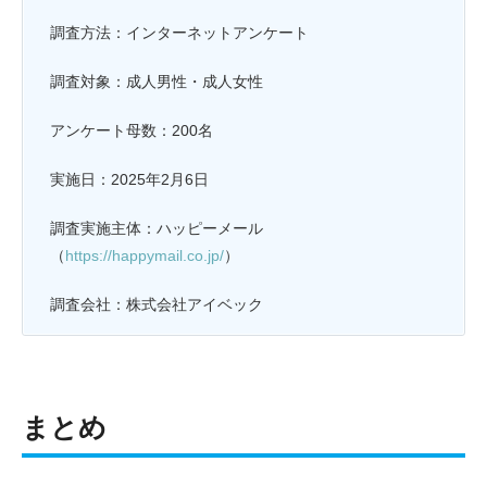
調査方法：インターネットアンケート
調査対象：成人男性・成人女性
アンケート母数：200名
実施日：2025年2月6日
調査実施主体：ハッピーメール
（
https://happymail.co.jp/
）
調査会社：株式会社アイベック
まとめ