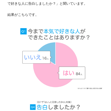
で好きな人に告白しましたか？」と聞いています。
結果がこちらです。