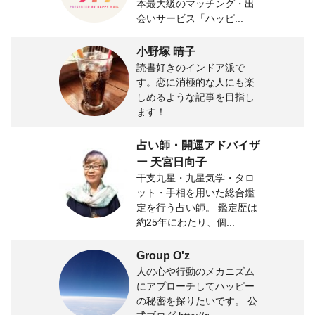
本最大級のマッチング・出
会いサービス「ハッピ...
小野塚 晴子
読書好きのインドア派で
す。恋に消極的な人にも楽
しめるような記事を目指し
ます！
占い師・開運アドバイザ
ー 天宮日向子
干支九星・九星気学・タロ
ット・手相を用いた総合鑑
定を行う占い師。 鑑定歴は
約25年にわたり、個...
Group O'z
人の心や行動のメカニズム
にアプローチしてハッピー
の秘密を探りたいです。 公