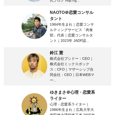
式ブログ http://g...
NAOTO＠恋愛コンサル
タント
1984年生まれ｜恋愛コンサ
ルティングサービス「肉食
部」代表｜恋愛コンサルタ
ント｜2023年 JADP認...
鈴江 憲
株式会社ブシドー：CEO｜
株式会社ミックスボック
ス：CFO｜マザーシップ合
同会社：CEO｜日本WEBマ
ー...
ゆきまさ＠心理・恋愛系
ライター
心理・恋愛系ライター｜
1986年生まれ｜広島大学大
学院修士課程修了者 2005年