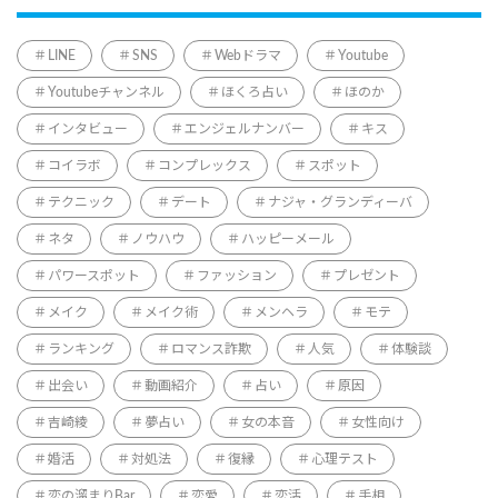
LINE
SNS
Webドラマ
Youtube
Youtubeチャンネル
ほくろ占い
ほのか
インタビュー
エンジェルナンバー
キス
コイラボ
コンプレックス
スポット
テクニック
デート
ナジャ・グランディーバ
ネタ
ノウハウ
ハッピーメール
パワースポット
ファッション
プレゼント
メイク
メイク術
メンヘラ
モテ
ランキング
ロマンス詐欺
人気
体験談
出会い
動画紹介
占い
原因
吉崎綾
夢占い
女の本音
女性向け
婚活
対処法
復縁
心理テスト
恋の溜まりBar
恋愛
恋活
手相