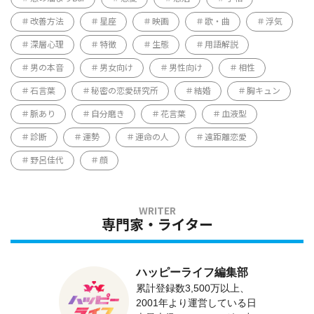
改善方法
星座
映画
歌・曲
浮気
深層心理
特徴
生態
用語解説
男の本音
男女向け
男性向け
相性
石言葉
秘密の恋愛研究所
結婚
胸キュン
脈あり
自分磨き
花言葉
血液型
診断
運勢
運命の人
遠距離恋愛
野呂佳代
顔
専門家・ライター
ハッピーライフ編集部
累計登録数3,500万以上、
2001年より運営している日