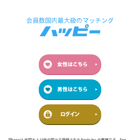
iPhoneは 米国および他の国々で登録されたApple Inc.の商標です。App