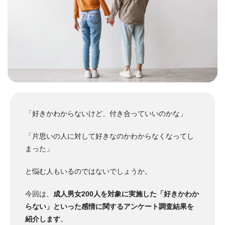
「好きかわからないけど、付き合っていいのかな」
「片思いの人に対して好きなのかわからなくなってし
まった」
と悩む人もいるのではないでしょうか。
今回は、
成人男女200人を対象に実施した「好きかわか
らない」といった感情に関するアンケート調査結果を
紹介します
。