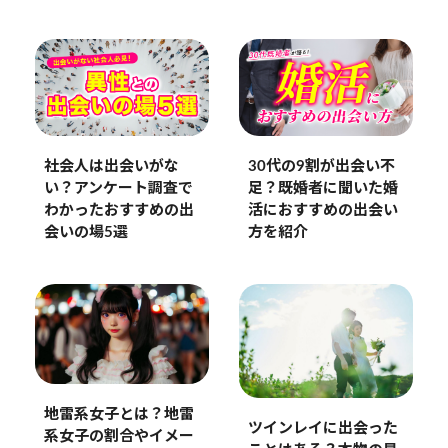
社会人は出会いがな
30代の9割が出会い不
い？アンケート調査で
足？既婚者に聞いた婚
わかったおすすめの出
活におすすめの出会い
会いの場5選
方を紹介
地雷系女子とは？地雷
ツインレイに出会った
系女子の割合やイメー