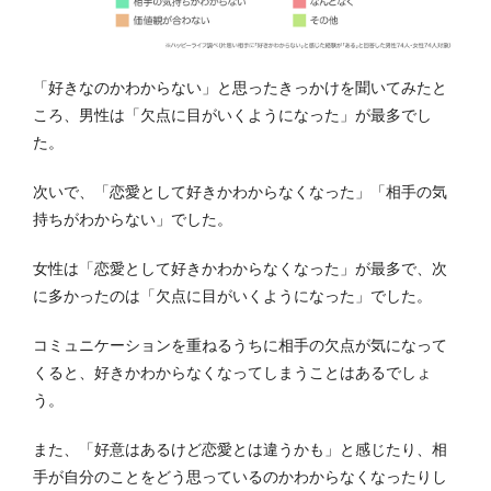
「好きなのかわからない」と思ったきっかけを聞いてみたと
ころ、男性は「欠点に目がいくようになった」が最多でし
た。
次いで、「恋愛として好きかわからなくなった」「相手の気
持ちがわからない」でした。
女性は「恋愛として好きかわからなくなった」が最多で、次
に多かったのは「欠点に目がいくようになった」でした。
コミュニケーションを重ねるうちに相手の欠点が気になって
くると、好きかわからなくなってしまうことはあるでしょ
う。
また、「好意はあるけど恋愛とは違うかも」と感じたり、相
手が自分のことをどう思っているのかわからなくなったりし