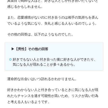
真面目で純粋な人ほど、好きな人としか付き合いたくないと
感じるかもしれません。
また、恋愛感情がないのに付き合うのは相手の気持ちを弄ん
でいるような気になり、失礼と感じる人もいるのでしょう。
その他の回答は、以下のようなものでした。
▶︎【男性】その他の回答
好きでもない人と付き合った後に好きな人ができたり、
気になる人が現れることが多々あるから。
運命的な出会いはいつ訪れるかわかりません。
好きかわからない人と付き合っているときに気になる人が現
れたらチャンスを逃す可能性が高いため、リスクが高い行為
と考える人もいるようです。