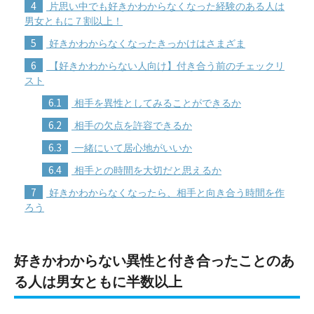
4
片思い中でも好きかわからなくなった経験のある人は
男女ともに７割以上！
5
好きかわからなくなったきっかけはさまざま
6
【好きかわからない人向け】付き合う前のチェックリ
スト
6.1
相手を異性としてみることができるか
6.2
相手の欠点を許容できるか
6.3
一緒にいて居心地がいいか
6.4
相手との時間を大切だと思えるか
7
好きかわからなくなったら、相手と向き合う時間を作
ろう
好きかわからない異性と付き合ったことのあ
る人は男女ともに半数以上