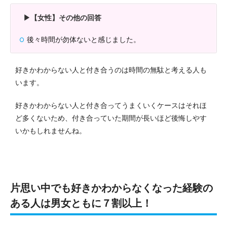
▶︎【女性】その他の回答
後々時間が勿体ないと感じました。
好きかわからない人と付き合うのは時間の無駄と考える人も
います。
好きかわからない人と付き合ってうまくいくケースはそれほ
ど多くないため、付き合っていた期間が長いほど後悔しやす
いかもしれませんね。
片思い中でも好きかわからなくなった経験の
ある人は男女ともに７割以上！