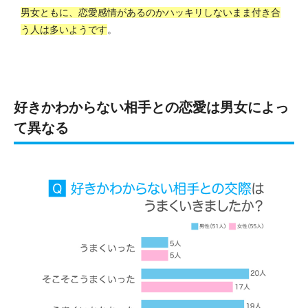
男女ともに、恋愛感情があるのかハッキリしないまま付き合
う人は多いようです
。
好きかわからない相手との恋愛は男女によっ
て異なる