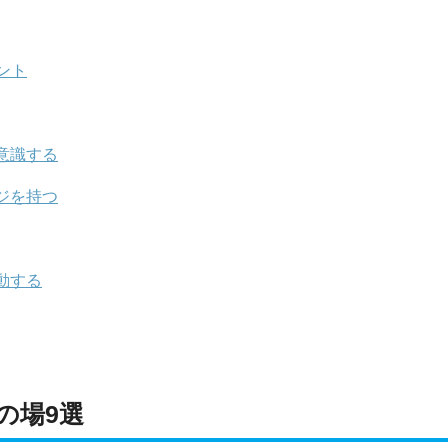
ント
意識する
ジを持つ
動する
の場9選