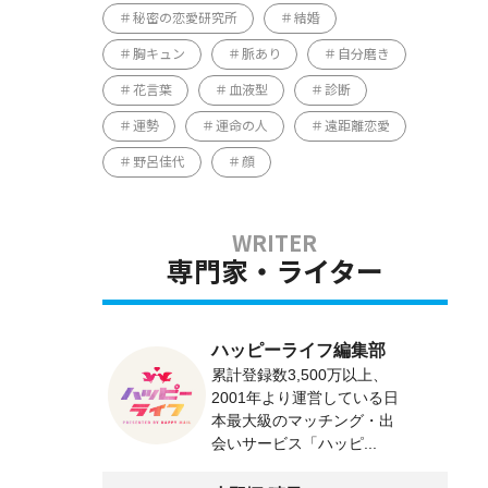
秘密の恋愛研究所
結婚
胸キュン
脈あり
自分磨き
花言葉
血液型
診断
運勢
運命の人
遠距離恋愛
野呂佳代
顔
専門家・ライター
ハッピーライフ編集部
累計登録数3,500万以上、
2001年より運営している日
本最大級のマッチング・出
会いサービス「ハッピ...