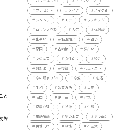
パワースポット
ファッション
プレゼント
メイク
メイク術
メンヘラ
モテ
ランキング
ロマンス詐欺
人気
体験談
出会い
動画紹介
占い
原因
吉崎綾
夢占い
女の本音
女性向け
婚活
対処法
復縁
心理テスト
恋の溜まりBar
恋愛
恋活
手相
改善方法
星座
こと
映画
歌・曲
浮気
深層心理
特徴
生態
用語解説
男の本音
男女向け
交際
男性向け
相性
石言葉