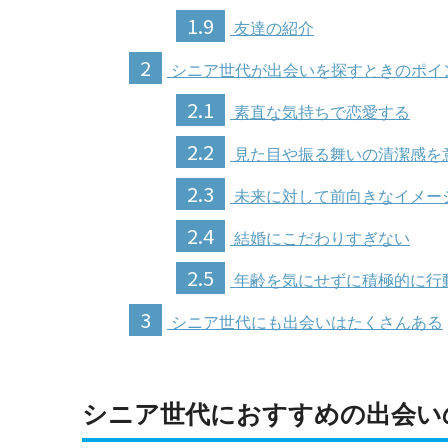
1.9
友達の紹介
2
シニア世代が出会いを探すときのポイ
2.1
素直な気持ちで恋愛する
2.2
見た目や振る舞いの清潔感を
2.3
未来に対して前向きなイメー
2.4
結婚にこだわりすぎない
2.5
年齢を気にせずに積極的に行
3
シニア世代にも出会いはたくさんある
シニア世代におすすめの出会い