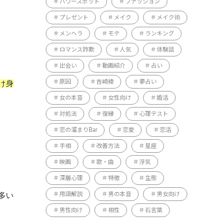
パワースポット
ファッション
プレゼント
メイク
メイク術
メンヘラ
モテ
ランキング
ロマンス詐欺
人気
体験談
出会い
動画紹介
占い
原因
吉崎綾
夢占い
け身
女の本音
女性向け
婚活
対処法
復縁
心理テスト
恋の溜まりBar
恋愛
恋活
手相
改善方法
星座
映画
歌・曲
浮気
深層心理
特徴
生態
用語解説
男の本音
男女向け
多い
男性向け
相性
石言葉