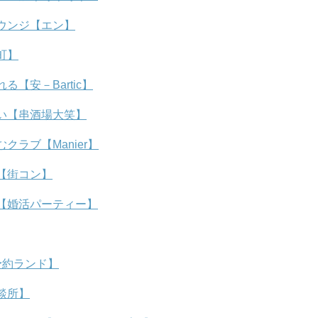
ウンジ【エン】
町】
【安－Bartic】
い【串酒場大笑】
ラブ【Manier】
【街コン】
【婚活パーティー】
予約ランド】
談所】