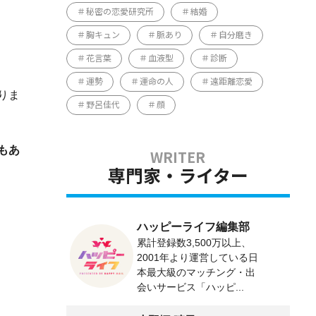
秘密の恋愛研究所
結婚
胸キュン
脈あり
自分磨き
花言葉
血液型
診断
運勢
運命の人
遠距離恋愛
りま
野呂佳代
顔
もあ
専門家・ライター
ハッピーライフ編集部
累計登録数3,500万以上、
2001年より運営している日
本最大級のマッチング・出
会いサービス「ハッピ...