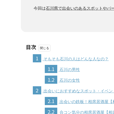
今回は
石川県で出会いのあるスポットやパ
目次
1
そもそも石川の人はどんな人なの？
1.1
石川の男性
1.2
石川の女性
2
出会いにおすすめなスポット・イベン
2.1
出会いの鉄板！相席居酒屋【
2.2
合コン気分の相席居酒屋【相