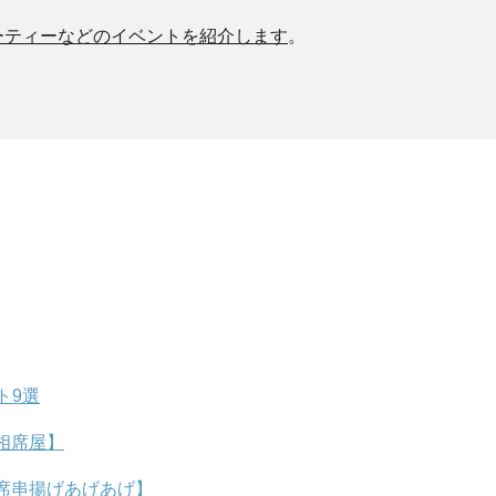
ーティーなどのイベントを紹介します
。
ト9選
相席屋】
席串揚げあげあげ】