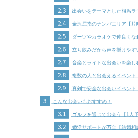
2.3
出会いをテーマとした相席ラ
2.4
金沢屈指のナンパエリア【片
2.5
ダーツやカラオケで仲良くなれる
2.6
立ち飲みだから声を掛けやす
2.7
音楽とライトな出会いを楽しむク
2.8
複数の人と出会えるイベント
2.9
真剣で安全な出会いイベント
3
こんな出会いもおすすめ！
3.1
ゴルフを通じて出会う【1人
3.2
婚活サポートが万全【結婚相