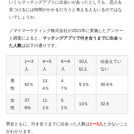
いくらマッチングアプリに出会いがあったとしても、恋人を
見つけるには時間がかかるだろうと考える人もいるのではな
いでしょうか。
ノマドマーケティング株式会社が2021年に実施したアンケー
ト調査によると、
マッチングアプリで付き合うまでに出会っ
た人数
は以下の通りです。
1〜3
4〜5
6〜9
10人
出会えてい
人
人
人
以上
ない
男
13..
4.
42％
9.3％
30.6％
性
4％
7％
女
37.
11.
5.
13％
32.8
性
8%
1％
2％
男女ともに、付き合うまでに出会った人数は
1〜3人
と少ないこと
がわかります。