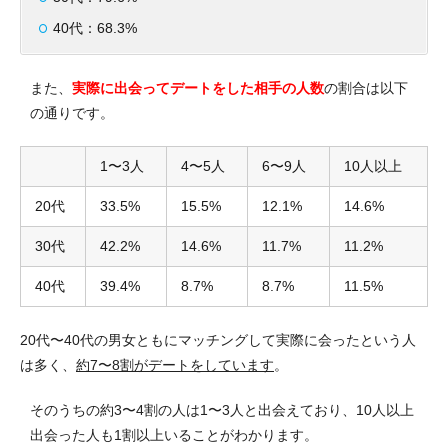
40代：68.3%
また、
実際に出会ってデートをした相手の人数
の割合は以下
の通りです。
1〜3人
4〜5人
6〜9人
10人以上
20代
33.5%
15.5%
12.1%
14.6%
30代
42.2%
14.6%
11.7%
11.2%
40代
39.4%
8.7%
8.7%
11.5%
20代〜40代の男女ともにマッチングして実際に会ったという人
は多く、
約7〜8割がデートをしています
。
そのうちの約3〜4割の人は1〜3人と出会えており、10人以上
出会った人も1割以上いることがわかります。