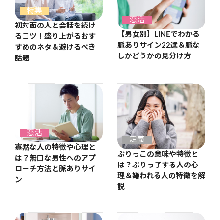
特集
恋活
初対面の人と会話を続け
【男女別】LINEでわかる
るコツ！盛り上がるおす
脈ありサイン22選＆脈な
すめのネタ＆避けるべき
しかどうかの見分け方
話題
恋活
定義
寡黙な人の特徴や心理と
ぶりっこの意味や特徴と
は？無口な男性へのアプ
は？ぶりっ子する人の心
ローチ方法と脈ありサイ
理＆嫌われる人の特徴を解
ン
説