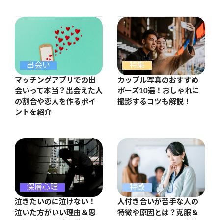
出会い
特集
マッチングアプリでの出
カップル写真のおすすめ
会いって本当？出会えた人
ポーズ10選！おしゃれに
の割合や恋人を作るポイ
撮影するコツも解説！
ントを紹介
特徴
深層心理
人付き合いが苦手な人の
泣きたいのに泣けない！
特徴や原因とは？克服＆
泣いた方がいい理由＆思