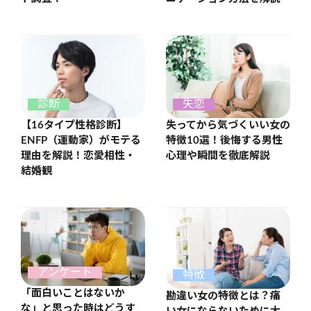
診断
失恋
【16タイプ性格診断】
失ってから気づくいい女の
ENFP（運動家）がモテる
特徴10選！後悔する男性
理由を解説！恋愛相性・
心理や瞬間を徹底解説
結婚観
アンケート
特徴
「面白いことはないか
勘違い女の特徴とは？痛
な」と思った時はどうす