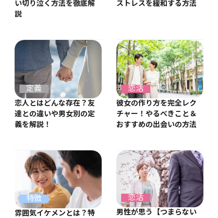
ストレスを緩和する方法
い切り泣く方法を徹底解
説
定義
恋活
恋人とはどんな存在？友
彼女の作り方を完全レク
達との違いや男女別の定
チャー！やるべきこと＆
義を解説！
おすすめの出会いの方法
恋活
特徴
男性が思う【つまらない
雰囲気イケメンとは？特