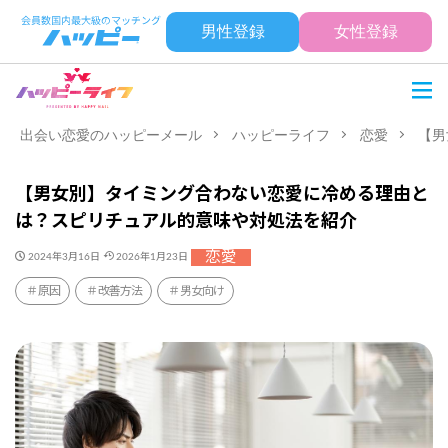
男性登録
女性登録
出会い恋愛のハッピーメール
ハッピーライフ
恋愛
【男
【男女別】タイミング合わない恋愛に冷める理由と
は？スピリチュアル的意味や対処法を紹介
恋愛
2024年3月16日
2026年1月23日
原因
改善方法
男女向け