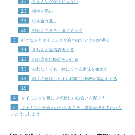
2.2
タイミングが今じゃない
2.3
相性が悪い
2.4
付き合う兆し
2.5
自分と向き合うタイミング
3
好きな人とタイミングが合わないときの対処法
3.1
きちんと愛情表現する
3.2
自分磨きに時間をかける
3.3
会わなくても一緒にできる趣味を始める
3.4
相手の連絡しやすい時間にLINEや電話をする
3.5
4
タイミングを気にせず新しい出会いを探そう
5
タイミングが合わないときこそ、愛情表現を欠かさな
いようにしよう