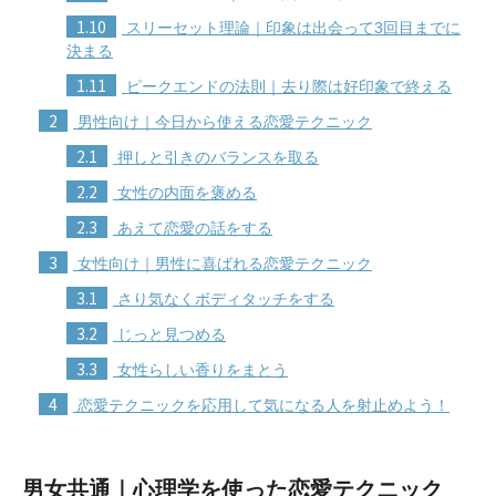
1.10
スリーセット理論｜印象は出会って3回目までに
決まる
1.11
ピークエンドの法則｜去り際は好印象で終える
2
男性向け｜今日から使える恋愛テクニック
2.1
押しと引きのバランスを取る
2.2
女性の内面を褒める
2.3
あえて恋愛の話をする
3
女性向け｜男性に喜ばれる恋愛テクニック
3.1
さり気なくボディタッチをする
3.2
じっと見つめる
3.3
女性らしい香りをまとう
4
恋愛テクニックを応用して気になる人を射止めよう！
男女共通｜心理学を使った恋愛テクニック