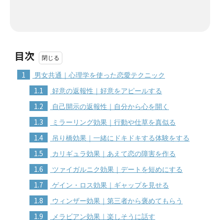
目次
1
男女共通｜心理学を使った恋愛テクニック
1.1
好意の返報性｜好意をアピールする
1.2
自己開示の返報性｜自分から心を開く
1.3
ミラーリング効果｜行動や仕草を真似る
1.4
吊り橋効果｜一緒にドキドキする体験をする
1.5
カリギュラ効果｜あえて恋の障害を作る
1.6
ツァイガルニク効果｜デートを短めにする
1.7
ゲイン・ロス効果｜ギャップを見せる
1.8
ウィンザー効果｜第三者から褒めてもらう
1.9
メラビアン効果｜楽しそうに話す