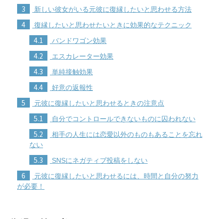
3
新しい彼女がいる元彼に復縁したいと思わせる方法
4
復縁したいと思わせたいときに効果的なテクニック
4.1
バンドワゴン効果
4.2
エスカレーター効果
4.3
単純接触効果
4.4
好意の返報性
5
元彼に復縁したいと思わせるときの注意点
5.1
自分でコントロールできないものに囚われない
5.2
相手の人生には恋愛以外のものもあることを忘れ
ない
5.3
SNSにネガティブ投稿をしない
6
元彼に復縁したいと思わせるには、時間と自分の努力
が必要！