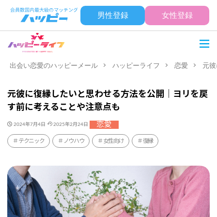
男性登録
女性登録
出会い恋愛のハッピーメール
ハッピーライフ
恋愛
元彼
元彼に復縁したいと思わせる方法を公開｜ヨリを戻
す前に考えることや注意点も
恋愛
2024年7月4日
2025年2月24日
テクニック
ノウハウ
女性向け
復縁