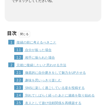
でチェックしてくださいね。
目次
1
復縁の前に考えるべきこと
1.1
自分が振った場合
1.2
相手に振られた場合
2
元彼に復縁したいと思わせる方法
2.1
徹底的に自分磨きをして魅力をUPさせる
2.2
趣味を思いっきり楽しむ
2.3
SNSに楽しく過ごしている姿を投稿する
2.4
別れてしばらく経ったあとに連絡を取り始める
2.5
友人として遊び信頼関係を再構築する