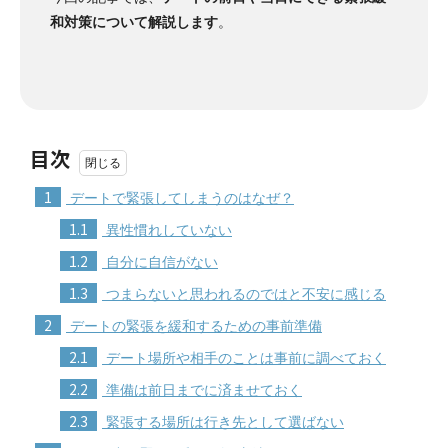
和対策について解説します
。
目次
1
デートで緊張してしまうのはなぜ？
1.1
異性慣れしていない
1.2
自分に自信がない
1.3
つまらないと思われるのではと不安に感じる
2
デートの緊張を緩和するための事前準備
2.1
デート場所や相手のことは事前に調べておく
2.2
準備は前日までに済ませておく
2.3
緊張する場所は行き先として選ばない