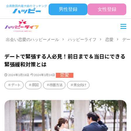
男性登録
女性登録
出会い恋愛のハッピーメール
ハッピーライフ
恋愛
デー
デートで緊張する人必見！前日まで＆当日にできる
緊張緩和対策とは
恋愛
2024年3月18日
2024年3月14日
デート
原因
改善方法
男女向け