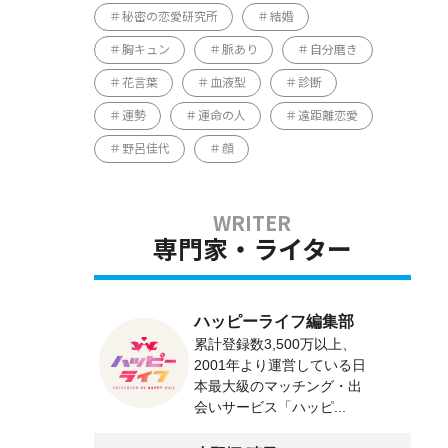
秘密の恋愛研究所
結婚
胸キュン
脈あり
自分磨き
花言葉
血液型
診断
運勢
運命の人
遠距離恋愛
野呂佳代
顔
専門家・ライター
ハッピーライフ編集部
累計登録数3,500万以上、
2001年より運営している日
本最大級のマッチング・出
会いサービス「ハッピ...