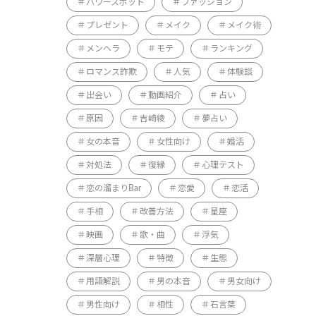
パワースポット
ファッション
プレゼント
メイク
メイク術
メンヘラ
モテ
ランキング
ロマンス詐欺
人気
体験談
出会い
動画紹介
占い
原因
吉崎綾
夢占い
女の本音
女性向け
婚活
対処法
復縁
心理テスト
恋の溜まりBar
恋愛
恋活
手相
改善方法
星座
映画
歌・曲
浮気
深層心理
特徴
生態
用語解説
男の本音
男女向け
男性向け
相性
石言葉