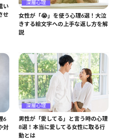
深層心理
遣い
させ
女性が「😭」を使う心理6選！大泣
きする絵文字への上手な返し方を解
説
深層心理
男性が「愛してる」と言う時の心理
理6
8選！本当に愛してる女性に取る行
や対
動とは