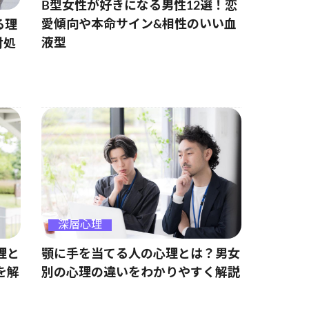
B型女性が好きになる男性12選！恋
愛傾向や本命サイン&相性のいい血
る理
液型
対処
深層心理
理と
顎に手を当てる人の心理とは？男女
を解
別の心理の違いをわかりやすく解説