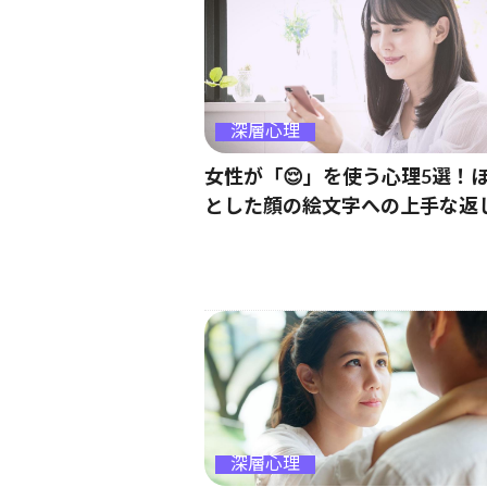
深層心理
女性が「😌」を使う心理5選！
とした顔の絵文字への上手な返
深層心理