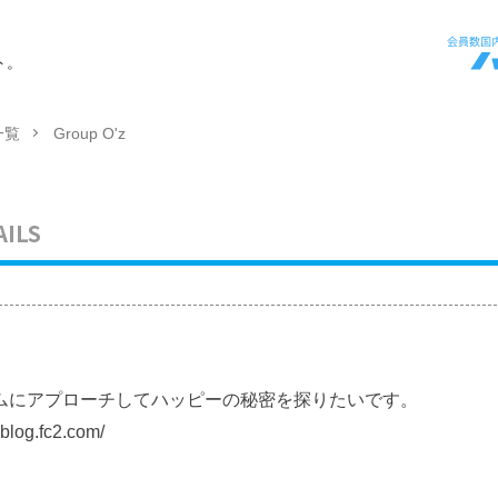
ト。
一覧
Group O'z
AILS
ムにアプローチしてハッピーの秘密を探りたいです。
log.fc2.com/