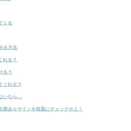
てくる
める方法
くれる？
せる？
てくれる？
ないなら…
る脈ありサインを慎重にチェックせよ！