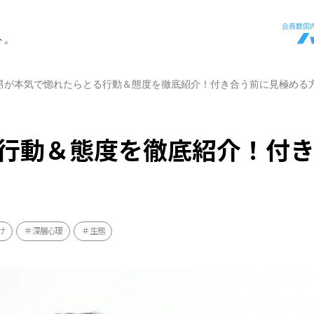
ト。
男が本気で惚れたらとる行動＆態度を徹底紹介！付き合う前に見極める
行動＆態度を徹底紹介！付
け
深層心理
生態