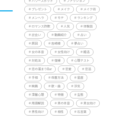
パワースポット
ファッション
プレゼント
メイク
メイク術
メンヘラ
モテ
ランキング
ロマンス詐欺
人気
体験談
出会い
動画紹介
占い
原因
吉崎綾
夢占い
女の本音
女性向け
婚活
対処法
復縁
心理テスト
恋の溜まりBar
恋愛
恋活
手相
改善方法
星座
映画
歌・曲
浮気
深層心理
特徴
生態
用語解説
男の本音
男女向け
男性向け
相性
石言葉