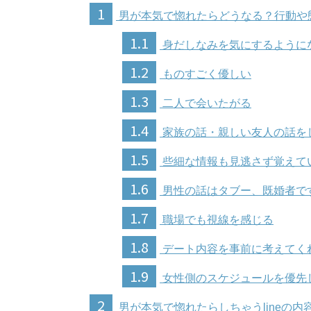
1
男が本気で惚れたらどうなる？行動や態
1.1
身だしなみを気にするように
1.2
ものすごく優しい
1.3
二人で会いたがる
1.4
家族の話・親しい友人の話を
1.5
些細な情報も見逃さず覚えて
1.6
男性の話はタブー、既婚者で
1.7
職場でも視線を感じる
1.8
デート内容を事前に考えてく
1.9
女性側のスケジュールを優先
2
男が本気で惚れたらしちゃうlineの内