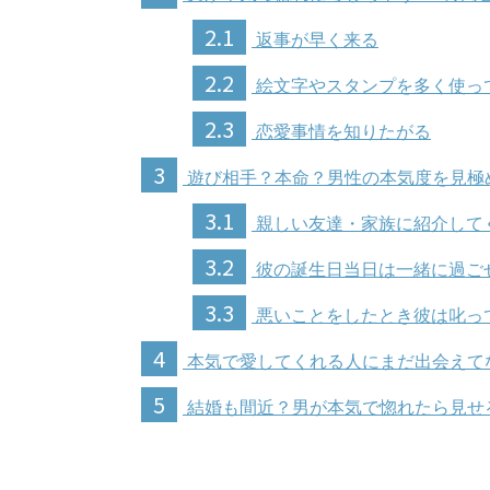
2.1
返事が早く来る
2.2
絵文字やスタンプを多く使っ
2.3
恋愛事情を知りたがる
3
遊び相手？本命？男性の本気度を見極
3.1
親しい友達・家族に紹介して
3.2
彼の誕生日当日は一緒に過ご
3.3
悪いことをしたとき彼は叱っ
4
本気で愛してくれる人にまだ出会えて
5
結婚も間近？男が本気で惚れたら見せ