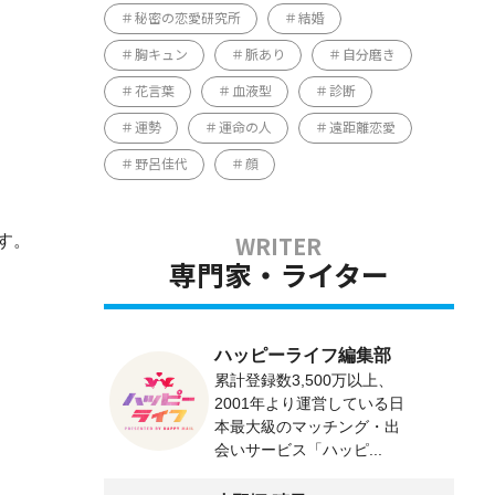
秘密の恋愛研究所
結婚
胸キュン
脈あり
自分磨き
花言葉
血液型
診断
運勢
運命の人
遠距離恋愛
野呂佳代
顔
す。
専門家・ライター
ハッピーライフ編集部
累計登録数3,500万以上、
2001年より運営している日
本最大級のマッチング・出
会いサービス「ハッピ...