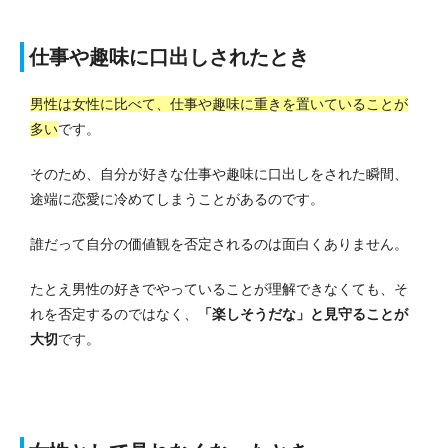
仕事や趣味に口出しされたとき
男性は女性に比べて、仕事や趣味に重きを置いていることが
多い
です。
そのため、自分が好きな仕事や趣味に口出しをされた瞬間、
途端に恋愛に冷めてしまうことがあるのです。
誰だって自分の価値観を否定されるのは面白くありません。
たとえ男性の好きでやっていることが理解できなくても、そ
れを否定するのではなく、
「楽しそうだな」と見守ることが
大切
です。