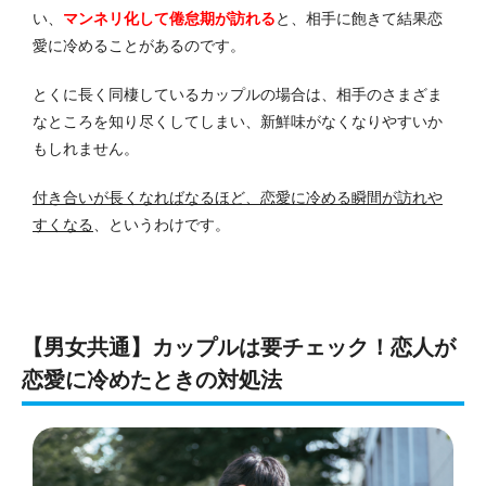
い、
マンネリ化して倦怠期が訪れる
と、相手に飽きて結果恋
愛に冷めることがあるのです。
とくに長く同棲しているカップルの場合は、相手のさまざま
なところを知り尽くしてしまい、新鮮味がなくなりやすいか
もしれません。
付き合いが長くなればなるほど、恋愛に冷める瞬間が訪れや
すくなる
、というわけです。
【男女共通】カップルは要チェック！恋人が
恋愛に冷めたときの対処法