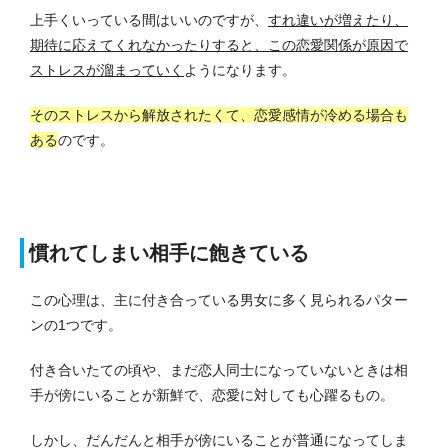
上手くいっている間はいいのですが、
すれ違いが増えたり、
期待に応えてくれなかったりすると、この恋愛関係が原因で
ストレスが溜まっていく
ようになります。
そのストレスから解放されたくて、恋愛感情が冷める場合も
ある
のです。
慣れてしまい相手に飽きている
この心理は、主に付き合っている男女に多く見られるパター
ンの1つです。
付き合いたての頃や、まだ恋人同士になっていないときは相
手が傍にいることが新鮮で、恋愛に対しても心躍るもの。
しかし、だんだんと相手が傍にいることが普通になってしま