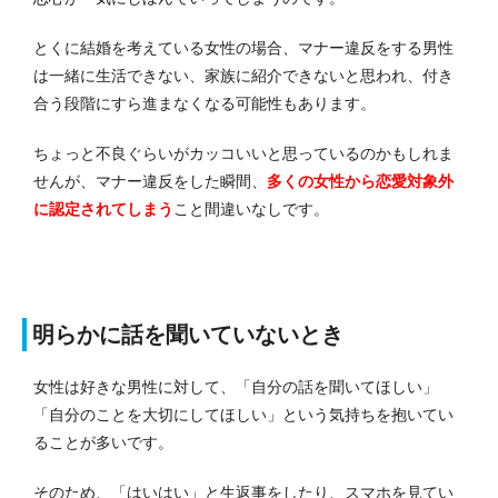
とくに結婚を考えている女性の場合、マナー違反をする男性
は一緒に生活できない、家族に紹介できないと思われ、付き
合う段階にすら進まなくなる可能性もあります。
ちょっと不良ぐらいがカッコいいと思っているのかもしれま
せんが、マナー違反をした瞬間、
多くの女性から恋愛対象外
に認定されてしまう
こと間違いなしです。
明らかに話を聞いていないとき
女性は好きな男性に対して、「自分の話を聞いてほしい」
「自分のことを大切にしてほしい」という気持ちを抱いてい
ることが多いです。
そのため、「はいはい」と生返事をしたり、スマホを見てい