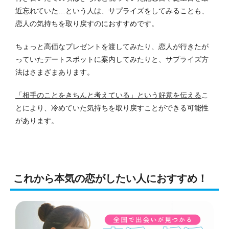
近忘れていた…という人は、サプライズをしてみることも、
恋人の気持ちを取り戻すのにおすすめです。
ちょっと高価なプレゼントを渡してみたり、恋人が行きたが
っていたデートスポットに案内してみたりと、サプライズ方
法はさまざまあります。
「相手のことをきちんと考えている」という好意を伝える
こ
とにより、冷めていた気持ちを取り戻すことができる可能性
があります。
これから本気の恋がしたい人におすすめ！