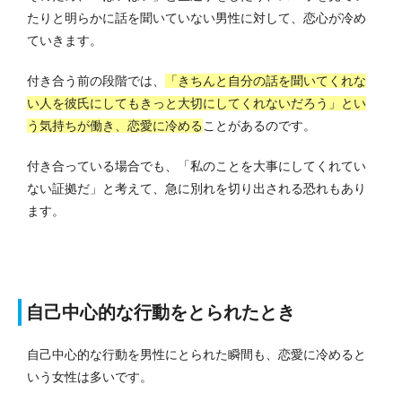
たりと明らかに話を聞いていない男性に対して、恋心が冷め
ていきます。
付き合う前の段階では、
「きちんと自分の話を聞いてくれな
い人を彼氏にしてもきっと大切にしてくれないだろう」とい
う気持ちが働き、恋愛に冷める
ことがあるのです。
付き合っている場合でも、「私のことを大事にしてくれてい
ない証拠だ」と考えて、急に別れを切り出される恐れもあり
ます。
自己中心的な行動をとられたとき
自己中心的な行動を男性にとられた瞬間も、恋愛に冷めると
いう女性は多いです。