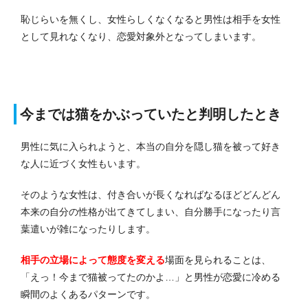
恥じらいを無くし、女性らしくなくなると男性は相手を女性
として見れなくなり、恋愛対象外となってしまいます。
今までは猫をかぶっていたと判明したとき
男性に気に入られようと、本当の自分を隠し猫を被って好き
な人に近づく女性もいます。
そのような女性は、付き合いが長くなればなるほどどんどん
本来の自分の性格が出てきてしまい、自分勝手になったり言
葉遣いが雑になったりします。
相手の立場によって態度を変える
場面を見られることは、
「えっ！今まで猫被ってたのかよ…」と男性が恋愛に冷める
瞬間のよくあるパターンです。