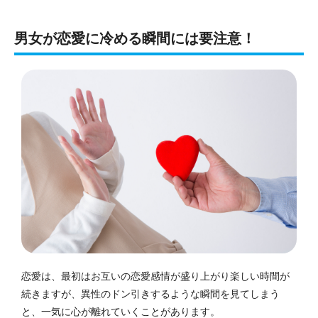
男女が恋愛に冷める瞬間には要注意！
恋愛は、最初はお互いの恋愛感情が盛り上がり楽しい時間が
続きますが、異性のドン引きするような瞬間を見てしまう
と、一気に心が離れていくことがあります。