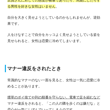
店員さんに対しての態度が横暴であったり、馬鹿にしたりす
る男性を好きな女性はいません
。
自分を大きく見せようとしているのかもしれませんが、逆効
果です。
人をけなすことで自分をカッコよく見せようとしている姿を
見せられると、女性は恋愛に冷めてしまいます。
マナー違反をされたとき
常識的なマナーのない一面を見ると、女性は一気に恋愛に冷
めることがあります。
煙草のポイ捨てや列の順番を守らない、電車で足を組むなど
マナー違反をされると、「この人の隣を歩くのは嫌だな」と
恋心が一気にしぼんでいってしまうのです。