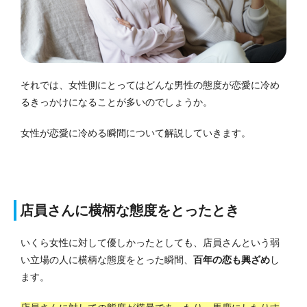
それでは、女性側にとってはどんな男性の態度が恋愛に冷め
るきっかけになることが多いのでしょうか。
女性が恋愛に冷める瞬間について解説していきます。
店員さんに横柄な態度をとったとき
いくら女性に対して優しかったとしても、店員さんという弱
い立場の人に横柄な態度をとった瞬間、
百年の恋も興ざめ
し
ます。