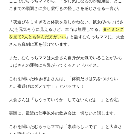
ここでむらっちママから、「少し気になるのが健康面」とこ
こまでの順調さに少し雲行きの怪しさを感じさせる一言が。
「夜遊びをしすぎると体調を崩しかねない。彼女(みちょぱさ
ん)も元気そうに見えるけど、本当は無理してる。
タイミング
を見て2人とも休んだ方がいい
」と話すむらっちママに、大倉
さんも真剣に耳を傾けています。
また、むらっちママは大倉さん自身が元気でいることがみち
ょぱさんの運勢にも繋がってくるとアドバイス。
これを聞いたゆきぽよさんは、「体調だけは気をつけない
と。夜遊びはダメです！」とバッサリ！
大倉さんは「もうっていうか…してないんだよ！」と否定。
実際に、最近は仕事以外の飲み会は一切ないと話します。
これを聞いたむらっちママは「素晴らしいです！」と大倉さ
んを讃えていました。