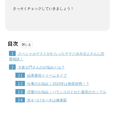
さっそくチェックしていきましょう！
目次
1
スペシャルゲストがむらっちママとゆきぽよさんに恋
愛相談！
2
大倉士門さんのお悩みとは？
2.1
結果重視ドリームタイプ
2.2
仕事のお悩み｜2023年は無双状態！？
2.3
恋愛のお悩み｜バランスのとれた最高のカップル
2.4
気をつけるべきは健康面