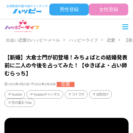
男性登録
女性登録
出会い恋愛のハッピーメール
ハッピーライフ
恋愛
【新
【新婚】大倉士門が初登場！みちょぱとの結婚発表
前に二人の今後を占ってみた！【ゆきぽよ・占い師
むらっち】
恋愛
2023年1月23日
2023年1月18日
Youtube
Youtubeチャンネル
コイラボ
女性向け
恋の溜まりBar