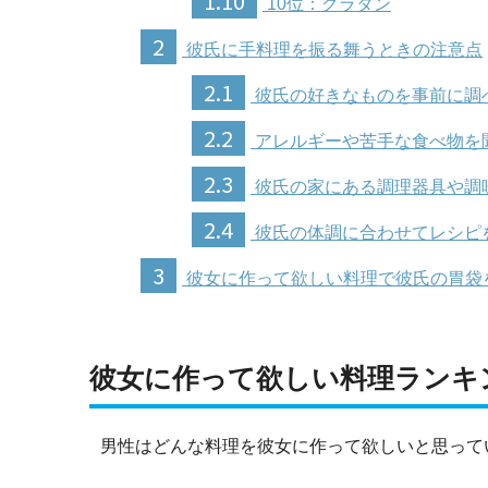
1.10
10位：グラタン
2
彼氏に手料理を振る舞うときの注意点
2.1
彼氏の好きなものを事前に調
2.2
アレルギーや苦手な食べ物を
2.3
彼氏の家にある調理器具や調
2.4
彼氏の体調に合わせてレシピ
3
彼女に作って欲しい料理で彼氏の胃袋
彼女に作って欲しい料理ランキン
男性はどんな料理を彼女に作って欲しいと思って