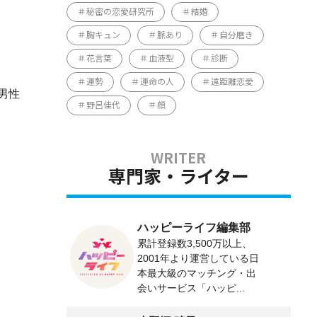
秘密の恋愛研究所
結婚
胸キュン
脈あり
自分磨き
花言葉
血液型
診断
運勢
運命の人
遠距離恋愛
男性
野呂佳代
顔
専門家・ライター
ハッピーライフ編集部
累計登録数3,500万以上、
2001年より運営している日
本最大級のマッチング・出
会いサービス「ハッピ...