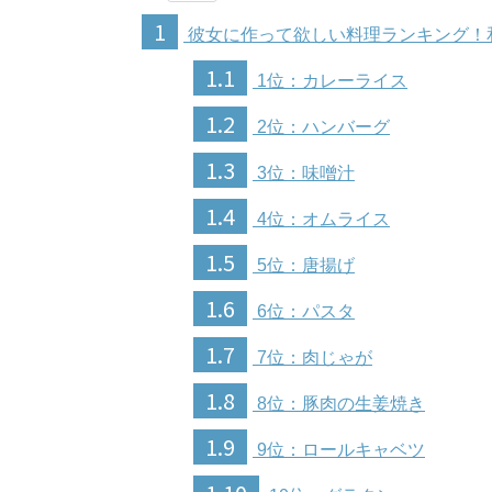
1
彼女に作って欲しい料理ランキング！和
1.1
1位：カレーライス
1.2
2位：ハンバーグ
1.3
3位：味噌汁
1.4
4位：オムライス
1.5
5位：唐揚げ
1.6
6位：パスタ
1.7
7位：肉じゃが
1.8
8位：豚肉の生姜焼き
1.9
9位：ロールキャベツ