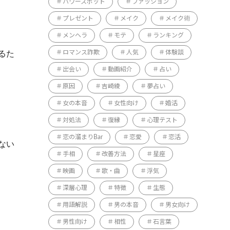
パワースポット
ファッション
プレゼント
メイク
メイク術
メンヘラ
モテ
ランキング
るた
ロマンス詐欺
人気
体験談
出会い
動画紹介
占い
原因
吉崎綾
夢占い
女の本音
女性向け
婚活
対処法
復縁
心理テスト
恋の溜まりBar
恋愛
恋活
ない
手相
改善方法
星座
映画
歌・曲
浮気
深層心理
特徴
生態
用語解説
男の本音
男女向け
男性向け
相性
石言葉