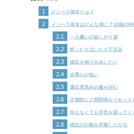
1
メンヘラ彼女とは？
2
メンヘラ彼女はどんな感じ？10個の特
2.1
一人嫌いの寂しがり屋
2.2
怒ったり泣いたり不安定
2.3
彼氏を独り占めしたい
2.4
自尊心が低い
2.5
露出度高めの服を好む
2.6
定期的に人間関係をリセット
2.7
何もなくても浮気を疑ってく
2.8
彼氏の行動を把握したがる