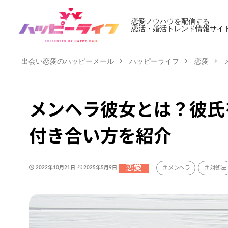
恋愛ノウハウを配信する
恋活・婚活トレンド情報サイ
出会い恋愛のハッピーメール
ハッピーライフ
恋愛
メンヘラ彼女とは？彼氏
付き合い方を紹介
恋愛
メンヘラ
対処法
2022年10月21日
2025年5月9日