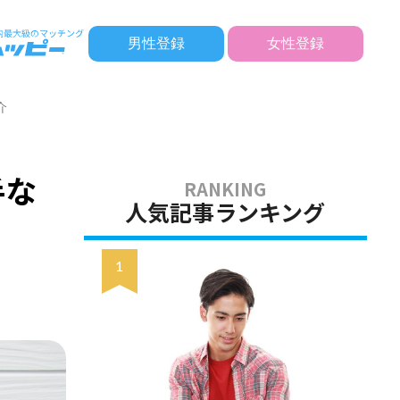
男性登録
女性登録
介
手な
人気記事ランキング