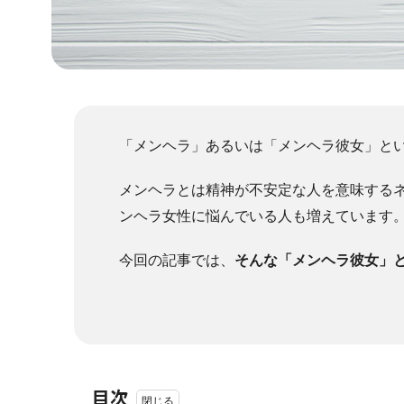
「メンヘラ」あるいは「メンヘラ彼女」と
メンヘラとは精神が不安定な人を意味する
ンヘラ女性に悩んでいる人も増えています
今回の記事では、
そんな「メンヘラ彼女」
目次