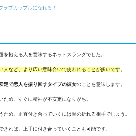
ブラブカップルになれる！
題を抱える人を意味するネットスラングでした。
い人など、より広い意味合いで使われることが多いです
。
安定で恋人を振り回すタイプの彼女
のことを意味します。
いため、すぐに精神が不安定になりがち。
うため、正直付き合っていくには骨の折れる相手でしょう。
できれば、上手に付き合っていくことも可能です。