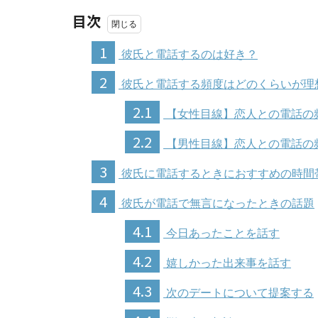
目次
1
彼氏と電話するのは好き？
2
彼氏と電話する頻度はどのくらいが理
2.1
【女性目線】恋人との電話の
2.2
【男性目線】恋人との電話の
3
彼氏に電話するときにおすすめの時間
4
彼氏が電話で無言になったときの話題
4.1
今日あったことを話す
4.2
嬉しかった出来事を話す
4.3
次のデートについて提案する