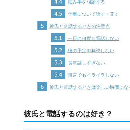
4.4
悩み事を相談する
4.5
仕事について話す・聞く
5
彼氏と電話するときの注意点
5.1
一日に何度も電話しない
5.2
彼の予定を無視しない
5.3
長電話しすぎない
5.4
無言でもイライラしない
6
彼氏と電話するときは楽しい時間にな
彼氏と電話するのは好き？