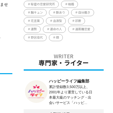
ませ
秘密の恋愛研究所
結婚
胸キュン
脈あり
自分磨き
花言葉
血液型
診断
運勢
運命の人
遠距離恋愛
。
野呂佳代
顔
専門家・ライター
ハッピーライフ編集部
累計登録数3,500万以上、
2001年より運営している日
本最大級のマッチング・出
会いサービス「ハッピ...