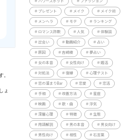
パワースポット
ファッション
プレゼント
メイク
メイク術
メンヘラ
モテ
ランキング
ロマンス詐欺
人気
体験談
出会い
動画紹介
占い
原因
吉崎綾
夢占い
女の本音
女性向け
婚活
対処法
復縁
心理テスト
す。
恋の溜まりBar
恋愛
恋活
しょ
手相
改善方法
星座
映画
歌・曲
浮気
深層心理
特徴
生態
用語解説
男の本音
男女向け
男性向け
相性
石言葉