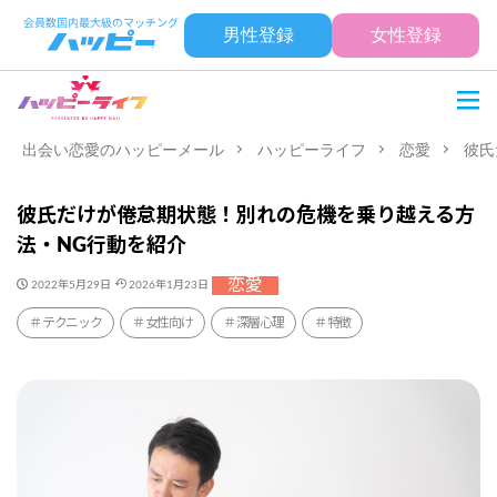
男性登録
女性登録
出会い恋愛のハッピーメール
ハッピーライフ
恋愛
彼氏
彼氏だけが倦怠期状態！別れの危機を乗り越える方
法・NG行動を紹介
恋愛
2022年5月29日
2026年1月23日
テクニック
女性向け
深層心理
特徴