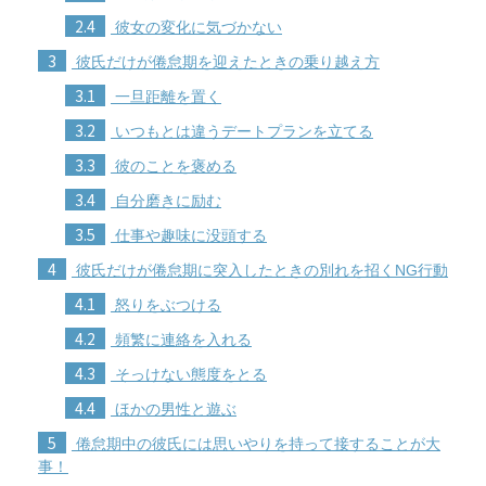
2.4
彼女の変化に気づかない
3
彼氏だけが倦怠期を迎えたときの乗り越え方
3.1
一旦距離を置く
3.2
いつもとは違うデートプランを立てる
3.3
彼のことを褒める
3.4
自分磨きに励む
3.5
仕事や趣味に没頭する
4
彼氏だけが倦怠期に突入したときの別れを招くNG行動
4.1
怒りをぶつける
4.2
頻繁に連絡を入れる
4.3
そっけない態度をとる
4.4
ほかの男性と遊ぶ
5
倦怠期中の彼氏には思いやりを持って接することが大
事！