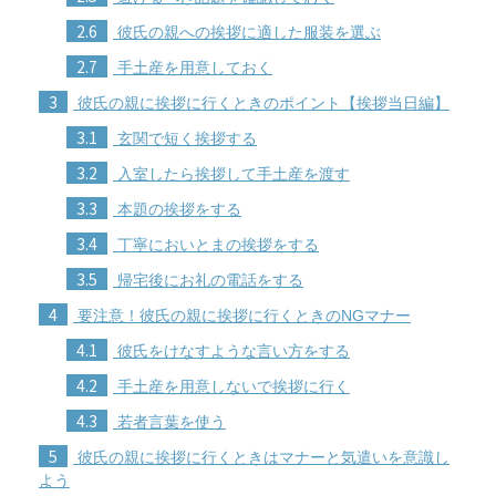
2.6
彼氏の親への挨拶に適した服装を選ぶ
2.7
手土産を用意しておく
3
彼氏の親に挨拶に行くときのポイント【挨拶当日編】
3.1
玄関で短く挨拶する
3.2
入室したら挨拶して手土産を渡す
3.3
本題の挨拶をする
3.4
丁寧においとまの挨拶をする
3.5
帰宅後にお礼の電話をする
4
要注意！彼氏の親に挨拶に行くときのNGマナー
4.1
彼氏をけなすような言い方をする
4.2
手土産を用意しないで挨拶に行く
4.3
若者言葉を使う
5
彼氏の親に挨拶に行くときはマナーと気遣いを意識し
よう