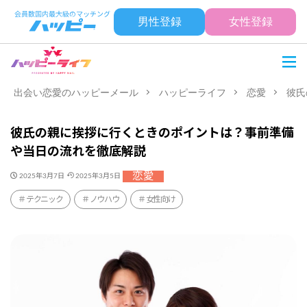
男性登録
女性登録
出会い恋愛のハッピーメール
ハッピーライフ
恋愛
彼氏
彼氏の親に挨拶に行くときのポイントは？事前準備
や当日の流れを徹底解説
恋愛
2025年3月7日
2025年3月5日
テクニック
ノウハウ
女性向け