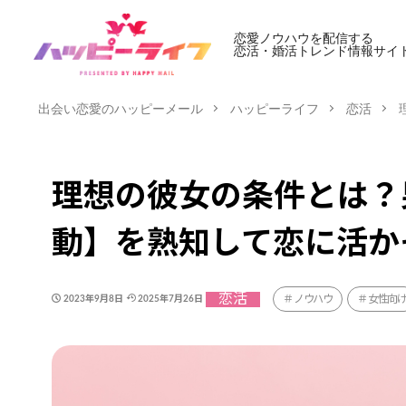
恋愛ノウハウを配信する
恋活・婚活トレンド情報サイ
出会い恋愛のハッピーメール
ハッピーライフ
恋活
理想の彼女の条件とは？
動】を熟知して恋に活か
恋活
ノウハウ
女性向
2023年9月8日
2025年7月26日