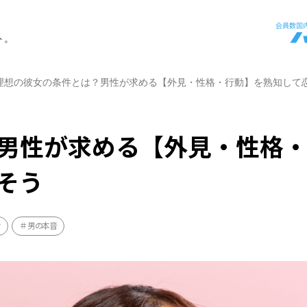
ト。
理想の彼女の条件とは？男性が求める【外見・性格・行動】を熟知して
男性が求める【外見・性格
そう
け
男の本音