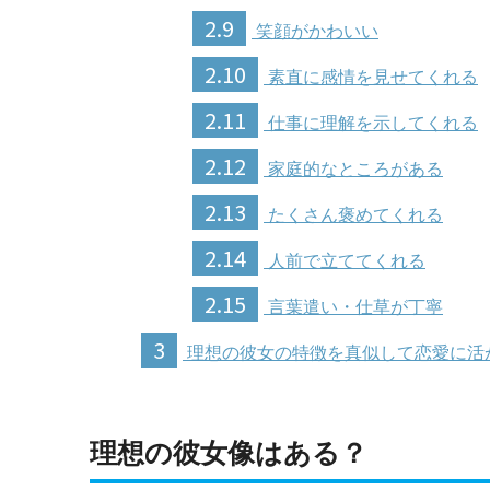
2.9
笑顔がかわいい
2.10
素直に感情を見せてくれる
2.11
仕事に理解を示してくれる
2.12
家庭的なところがある
2.13
たくさん褒めてくれる
2.14
人前で立ててくれる
2.15
言葉遣い・仕草が丁寧
3
理想の彼女の特徴を真似して恋愛に活
理想の彼女像はある？