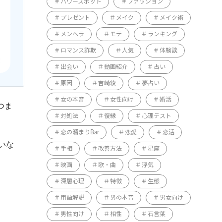
パワースポット
ファッション
プレゼント
メイク
メイク術
メンヘラ
モテ
ランキング
ロマンス詐欺
人気
体験談
出会い
動画紹介
占い
原因
吉崎綾
夢占い
女の本音
女性向け
婚活
つま
対処法
復縁
心理テスト
恋の溜まりBar
恋愛
恋活
いな
手相
改善方法
星座
映画
歌・曲
浮気
深層心理
特徴
生態
用語解説
男の本音
男女向け
男性向け
相性
石言葉