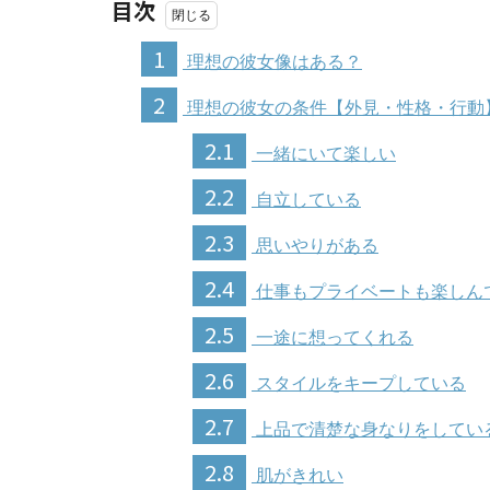
目次
1
理想の彼女像はある？
2
理想の彼女の条件【外見・性格・行動
2.1
一緒にいて楽しい
2.2
自立している
2.3
思いやりがある
2.4
仕事もプライベートも楽しん
2.5
一途に想ってくれる
2.6
スタイルをキープしている
2.7
上品で清楚な身なりをしてい
2.8
肌がきれい