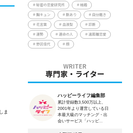
秘密の恋愛研究所
結婚
胸キュン
脈あり
自分磨き
花言葉
血液型
診断
運勢
運命の人
遠距離恋愛
野呂佳代
顔
専門家・ライター
ハッピーライフ編集部
累計登録数3,500万以上、
2001年より運営している日
しま
本最大級のマッチング・出
会いサービス「ハッピ...