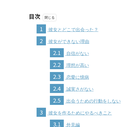
目次
1
彼女とどこで出会った？
2
彼女ができない理由
2.1
自信がない
2.2
理想が高い
2.3
恋愛に憶病
2.4
誠実さがない
2.5
出会うための行動をしない
3
彼女を作るためにやるべきこと
3.1
外見編