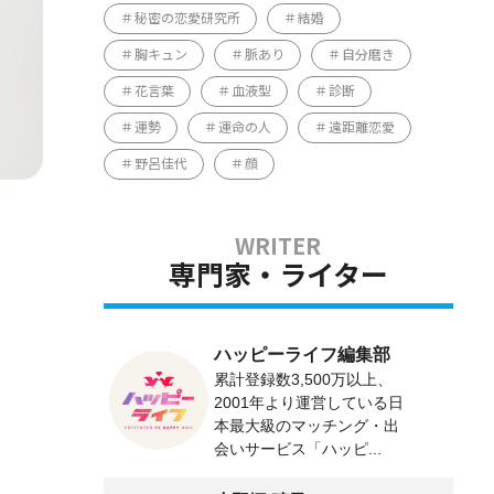
秘密の恋愛研究所
結婚
胸キュン
脈あり
自分磨き
花言葉
血液型
診断
運勢
運命の人
遠距離恋愛
野呂佳代
顔
専門家・ライター
ハッピーライフ編集部
累計登録数3,500万以上、
2001年より運営している日
本最大級のマッチング・出
会いサービス「ハッピ...