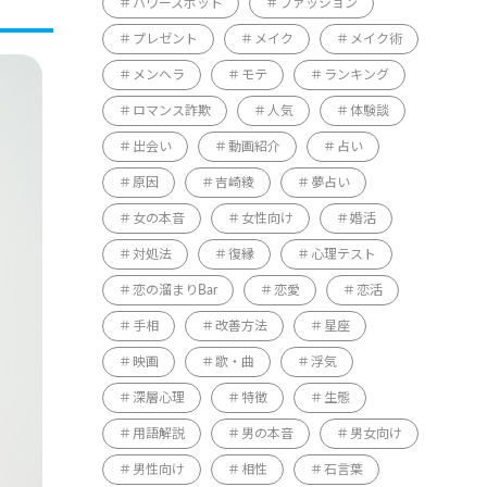
パワースポット
ファッション
プレゼント
メイク
メイク術
メンヘラ
モテ
ランキング
ロマンス詐欺
人気
体験談
出会い
動画紹介
占い
原因
吉崎綾
夢占い
女の本音
女性向け
婚活
対処法
復縁
心理テスト
恋の溜まりBar
恋愛
恋活
手相
改善方法
星座
映画
歌・曲
浮気
深層心理
特徴
生態
用語解説
男の本音
男女向け
男性向け
相性
石言葉