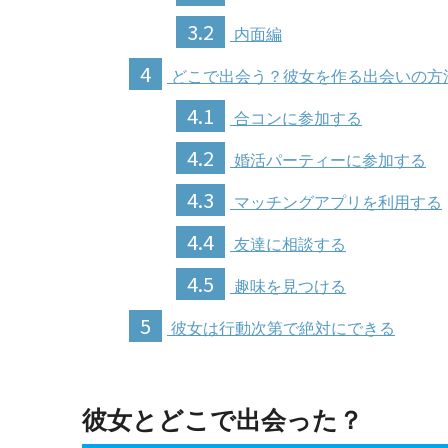
3.2
内面編
4
どこで出会う？彼女を作る出会いの方
4.1
合コンに参加する
4.2
婚活パーティーに参加する
4.3
マッチングアプリを利用する
4.4
友達に相談する
4.5
趣味を見つける
5
彼女は行動次第で絶対にできる
彼女とどこで出会った？