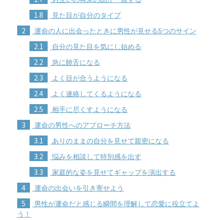
1.8
見た目が自分のタイプ
2
運命の人に出会ったときに男性が見せる5つのサイン
2.1
自分の見た目を気にし始める
2.2
急に饒舌になる
2.3
よく目が合うようになる
2.4
よく連絡してくるようになる
2.5
相手に尽くすようになる
3
運命の男性へのアプローチ方法
3.1
ありのままの自分を見せて親密になる
3.2
悩みを相談して特別感を出す
3.3
家庭的な姿を見せてギャップを演出する
4
運命の出会いを引き寄せよう
5
男性が運命だと感じる瞬間を理解して恋愛に役立てよ
う！