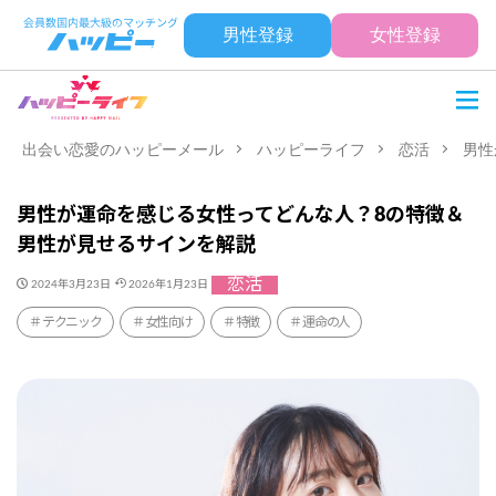
男性登録
女性登録
出会い恋愛のハッピーメール
ハッピーライフ
恋活
男性
男性が運命を感じる女性ってどんな人？8の特徴＆
男性が見せるサインを解説
恋活
2024年3月23日
2026年1月23日
テクニック
女性向け
特徴
運命の人