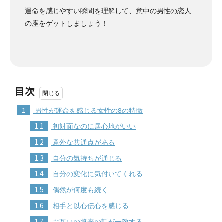
運命を感じやすい瞬間を理解して、意中の男性の恋人
の座をゲットしましょう！
目次
1
男性が運命を感じる女性の8の特徴
1.1
初対面なのに居心地がいい
1.2
意外な共通点がある
1.3
自分の気持ちが通じる
1.4
自分の変化に気付いてくれる
1.5
偶然が何度も続く
1.6
相手と以心伝心を感じる
1.7
お互いの将来の話が一致する