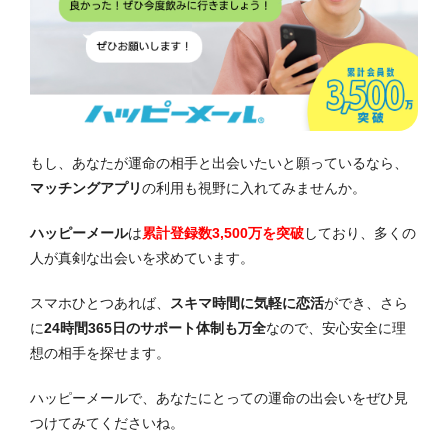
もし、あなたが運命の相手と出会いたいと願っているなら、
マッチングアプリ
の利用も視野に入れてみませんか。
ハッピーメール
は
累計登録数3,500万を突破
しており、多くの
人が真剣な出会いを求めています。
スマホひとつあれば、
スキマ時間に気軽に恋活
ができ、さら
に
24時間365日のサポート体制も万全
なので、安心安全に理
想の相手を探せます。
ハッピーメールで、あなたにとっての運命の出会いをぜひ見
つけてみてくださいね。