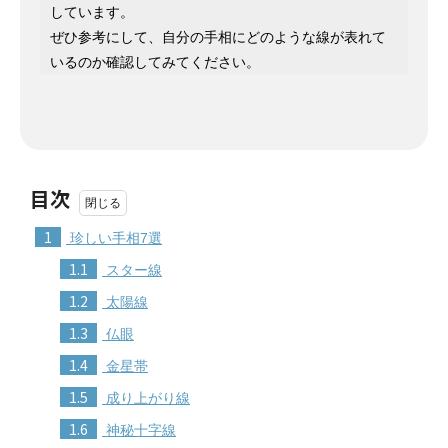
しています。
ぜひ参考にして、自分の手相にどのような線が表れて
いるのか確認してみてください。
目次
1
珍しい手相7選
1.1
スター線
1.2
太陽線
1.3
仏眼
1.4
金星帯
1.5
成り上がり線
1.6
神秘十字線