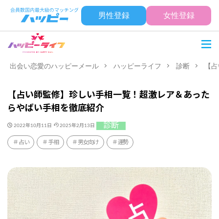
男性登録
女性登録
出会い恋愛のハッピーメール
ハッピーライフ
診断
【占
【占い師監修】珍しい手相一覧！超激レア＆あった
らやばい手相を徹底紹介
診断
2022年10月11日
2025年2月13日
占い
手相
男女向け
運勢