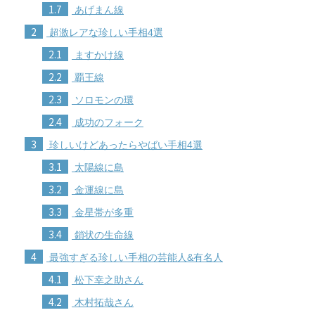
1.7
あげまん線
2
超激レアな珍しい手相4選
2.1
ますかけ線
2.2
覇王線
2.3
ソロモンの環
2.4
成功のフォーク
3
珍しいけどあったらやばい手相4選
3.1
太陽線に島
3.2
金運線に島
3.3
金星帯が多重
3.4
鎖状の生命線
4
最強すぎる珍しい手相の芸能人&有名人
4.1
松下幸之助さん
4.2
木村拓哉さん