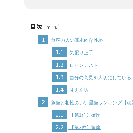
目次
1
魚座の人の基本的な性格
1.1
気配り上手
1.2
ロマンチスト
1.3
自分の意見を大切にしている
1.4
甘えん坊
2
魚座と相性のいい星座ランキング【恋
2.1
【第1位】蟹座
2.2
【第2位】魚座