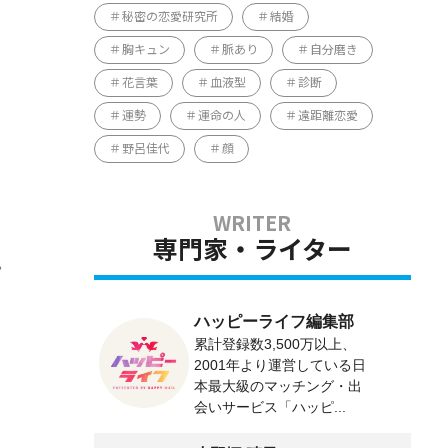
秘密の恋愛研究所
結婚
胸キュン
脈あり
自分磨き
花言葉
血液型
診断
運勢
運命の人
遠距離恋愛
野呂佳代
顔
専門家・ライター
。
ハッピーライフ編集部
累計登録数3,500万以上、
2001年より運営している日
本最大級のマッチング・出
会いサービス「ハッピ...