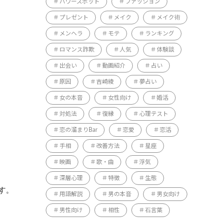
パワースポット
ファッション
プレゼント
メイク
メイク術
メンヘラ
モテ
ランキング
ロマンス詐欺
人気
体験談
出会い
動画紹介
占い
原因
吉崎綾
夢占い
女の本音
女性向け
婚活
対処法
復縁
心理テスト
恋の溜まりBar
恋愛
恋活
手相
改善方法
星座
映画
歌・曲
浮気
深層心理
特徴
生態
す。
用語解説
男の本音
男女向け
男性向け
相性
石言葉