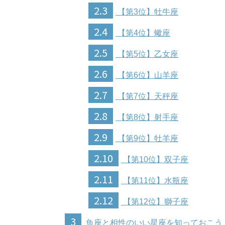
2.3
【第3位】牡牛座
2.4
【第4位】蠍座
2.5
【第5位】乙女座
2.6
【第6位】山羊座
2.7
【第7位】天秤座
2.8
【第8位】射手座
2.9
【第9位】牡羊座
2.10
【第10位】双子座
2.11
【第11位】水瓶座
2.12
【第12位】獅子座
3
魚座と相性のいい星座を知っておこう