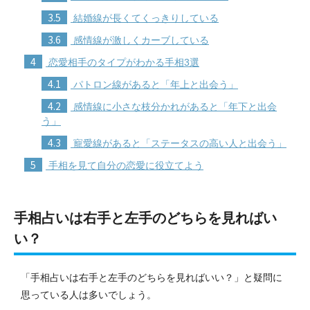
3.5
結婚線が長くてくっきりしている
3.6
感情線が激しくカーブしている
4
恋愛相手のタイプがわかる手相3選
4.1
パトロン線があると「年上と出会う」
4.2
感情線に小さな枝分かれがあると「年下と出会
う」
4.3
寵愛線があると「ステータスの高い人と出会う」
5
手相を見て自分の恋愛に役立てよう
手相占いは右手と左手のどちらを見ればい
い？
「手相占いは右手と左手のどちらを見ればいい？」と疑問に
思っている人は多いでしょう。