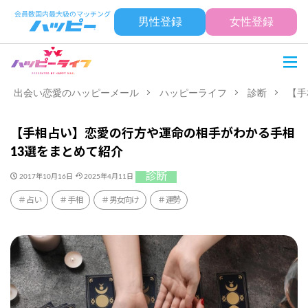
男性登録
女性登録
出会い恋愛のハッピーメール
ハッピーライフ
診断
【手
【手相占い】恋愛の行方や運命の相手がわかる手相
13選をまとめて紹介
診断
2017年10月16日
2025年4月11日
占い
手相
男女向け
運勢