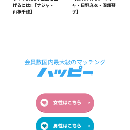
げるには!!【ナジャ・
ャ・日野麻衣・園部琴
山根千佳】
子】