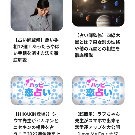
【占い師監修】四緑木
【占い師監修】悪い手
星とは？男女別の性格
相12選！あったらやば
や他の九星との相性を
い手相を消す方法を徹
徹底解説
底解説
【HIKAKIN登場?】シ
【超簡単】ラブちゃん
ウマ先生がヒカキンと
先生がスマホで出来る
ニセキンの相性を占
恋愛運アップを大公開
う！？2022年金運を上
【Love Me Do・ナジ