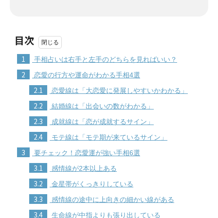
目次
1
手相占いは右手と左手のどちらを見ればいい？
2
恋愛の行方や運命がわかる手相4選
2.1
恋愛線は「大恋愛に発展しやすいかわかる」
2.2
結婚線は「出会いの数がわかる」
2.3
成就線は「恋が成就するサイン」
2.4
モテ線は「モテ期が来ているサイン」
3
要チェック！恋愛運が強い手相6選
3.1
感情線が2本以上ある
3.2
金星帯がくっきりしている
3.3
感情線の途中に上向きの細かい線がある
3.4
生命線が中指よりも張り出している