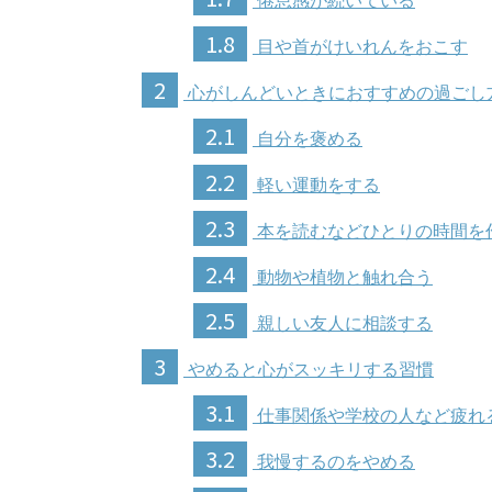
倦怠感が続いている
1.8
目や首がけいれんをおこす
2
心がしんどいときにおすすめの過ごし
2.1
自分を褒める
2.2
軽い運動をする
2.3
本を読むなどひとりの時間を
2.4
動物や植物と触れ合う
2.5
親しい友人に相談する
3
やめると心がスッキリする習慣
3.1
仕事関係や学校の人など疲れ
3.2
我慢するのをやめる