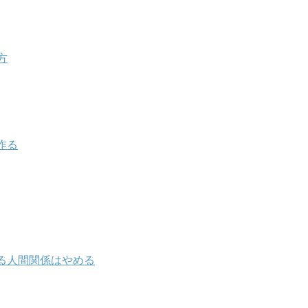
方
作る
る人間関係はやめる