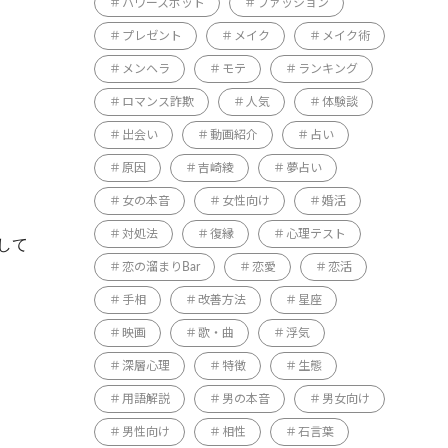
パワースポット
ファッション
プレゼント
メイク
メイク術
メンヘラ
モテ
ランキング
ロマンス詐欺
人気
体験談
出会い
動画紹介
占い
原因
吉崎綾
夢占い
女の本音
女性向け
婚活
対処法
復縁
心理テスト
して
恋の溜まりBar
恋愛
恋活
手相
改善方法
星座
映画
歌・曲
浮気
深層心理
特徴
生態
用語解説
男の本音
男女向け
男性向け
相性
石言葉