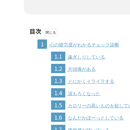
目次
1
心の疲労度がわかるチェック診断
1.1
歯ぎしりしている
1.2
片頭痛がある
1.3
とにかくイライラする
1.4
涙もろくなった
1.5
カロリーの高いものを欲して
1.6
なんだかぼーっとしている
1.7