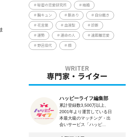
秘密の恋愛研究所
結婚
胸キュン
脈あり
自分磨き
花言葉
血液型
診断
ま
運勢
運命の人
遠距離恋愛
野呂佳代
顔
専門家・ライター
ハッピーライフ編集部
累計登録数3,500万以上、
2001年より運営している日
本最大級のマッチング・出
会いサービス「ハッピ...