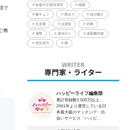
秘密の恋愛研究所
結婚
現で
胸キュン
脈あり
自分磨き
花言葉
血液型
診断
ご教
運勢
運命の人
遠距離恋愛
野呂佳代
顔
専門家・ライター
。
ハッピーライフ編集部
累計登録数3,500万以上、
2001年より運営している日
本最大級のマッチング・出
会いサービス「ハッピ...