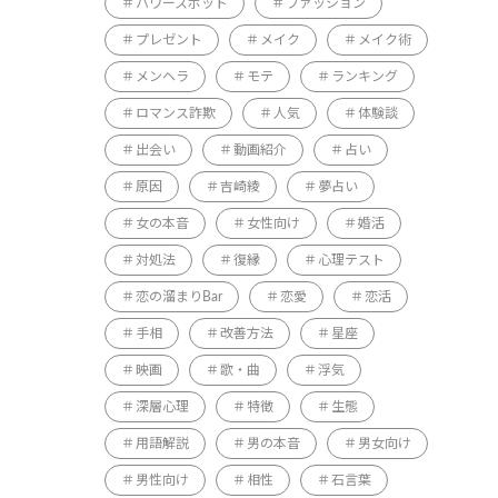
パワースポット
ファッション
プレゼント
メイク
メイク術
メンヘラ
モテ
ランキング
ロマンス詐欺
人気
体験談
出会い
動画紹介
占い
原因
吉崎綾
夢占い
女の本音
女性向け
婚活
対処法
復縁
心理テスト
恋の溜まりBar
恋愛
恋活
手相
改善方法
星座
映画
歌・曲
浮気
深層心理
特徴
生態
用語解説
男の本音
男女向け
男性向け
相性
石言葉