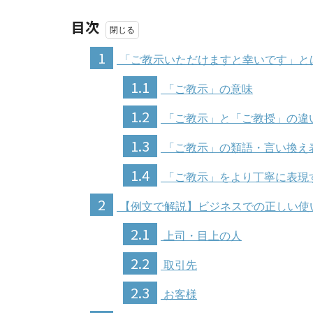
目次
1
「ご教示いただけますと幸いです」と
1.1
「ご教示」の意味
1.2
「ご教示」と「ご教授」の違
1.3
「ご教示」の類語・言い換え
1.4
「ご教示」をより丁寧に表現
2
【例文で解説】ビジネスでの正しい使
2.1
上司・目上の人
2.2
取引先
2.3
お客様