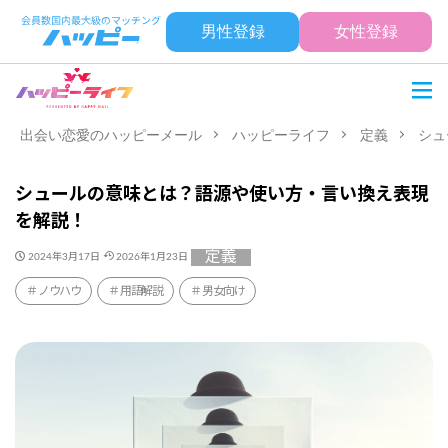
男性登録
女性登録
出会い恋愛のハッピーメール
ハッピーライフ
定義
シュ
シュールの意味とは？語源や使い方・言い換え表現
を解説！
定義
2024年3月17日
2026年1月23日
ノウハウ
用語解説
男女向け