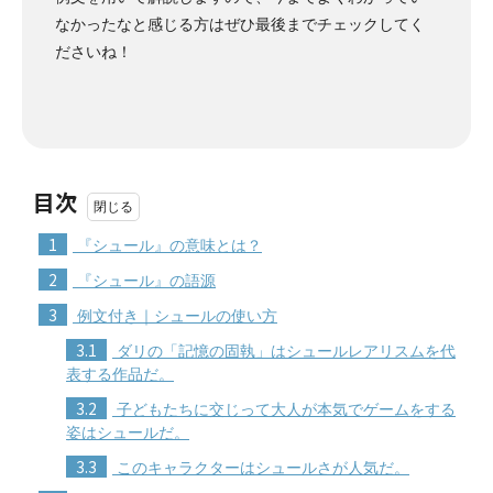
なかったなと感じる方はぜひ最後までチェックしてく
ださいね！
目次
1
『シュール』の意味とは？
2
『シュール』の語源
3
例文付き｜シュールの使い方
3.1
ダリの「記憶の固執」はシュールレアリスムを代
表する作品だ。
3.2
子どもたちに交じって大人が本気でゲームをする
姿はシュールだ。
3.3
このキャラクターはシュールさが人気だ。