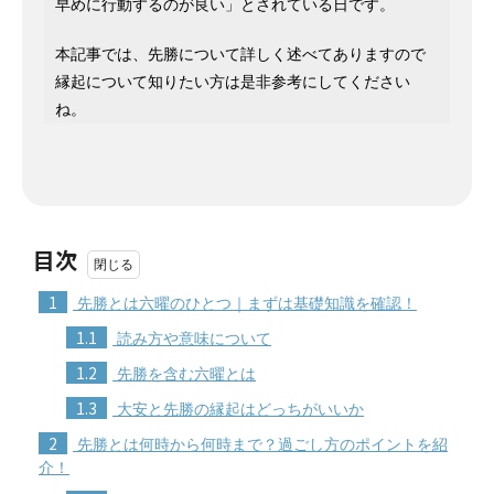
早めに行動するのが良い」とされている日です。
本記事では、先勝について詳しく述べてありますので
縁起について知りたい方は是非参考にしてください
ね。
目次
1
先勝とは六曜のひとつ｜まずは基礎知識を確認！
1.1
読み方や意味について
1.2
先勝を含む六曜とは
1.3
大安と先勝の縁起はどっちがいいか
2
先勝とは何時から何時まで？過ごし方のポイントを紹
介！