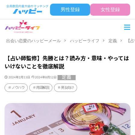
男性登録
女性登録
出会い恋愛のハッピーメール
ハッピーライフ
定義
【占
【占い師監修】先勝とは？読み方・意味・やっては
いけないことを徹底解説
定義
2024年2月13日
2024年8月12日
ノウハウ
用語解説
男女向け