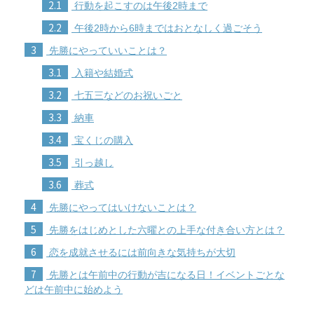
2.1
行動を起こすのは午後2時まで
2.2
午後2時から6時まではおとなしく過ごそう
3
先勝にやっていいことは？
3.1
入籍や結婚式
3.2
七五三などのお祝いごと
3.3
納車
3.4
宝くじの購入
3.5
引っ越し
3.6
葬式
4
先勝にやってはいけないことは？
5
先勝をはじめとした六曜との上手な付き合い方とは？
6
恋を成就させるには前向きな気持ちが大切
7
先勝とは午前中の行動が吉になる日！イベントごとな
どは午前中に始めよう